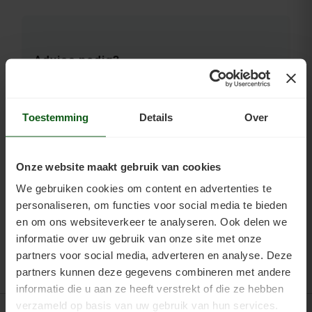
Advies nodig?
Vloeren Coatings helpt u graag persoonlijk bij het
kiezen van de juiste producten voor uw tegelvloer. Bel
ons gerust:
06 - 26839279
. Onze adviezen zijn altijd
Toestemming
Details
Over
vrijblijvend; de toepassing blijft uw eigen
verantwoordelijkheid. Raadpleeg het technisch
datablad van het product en doe bij twijfel altijd eerst
een proefstuk op een klein, onopvallend stuk vloer.
Onze website maakt gebruik van cookies
We gebruiken cookies om content en advertenties te
personaliseren, om functies voor social media te bieden
en om ons websiteverkeer te analyseren. Ook delen we
informatie over uw gebruik van onze site met onze
partners voor social media, adverteren en analyse. Deze
partners kunnen deze gegevens combineren met andere
informatie die u aan ze heeft verstrekt of die ze hebben
verzameld op basis van uw gebruik van hun services.