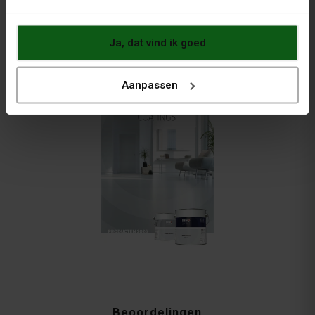
VOOR VRIJBLIJVEND ADVIES..
BEL +31 (0) 6 26 839 279
Ja, dat vind ik goed
Brochures
Aanpassen
Beoordelingen