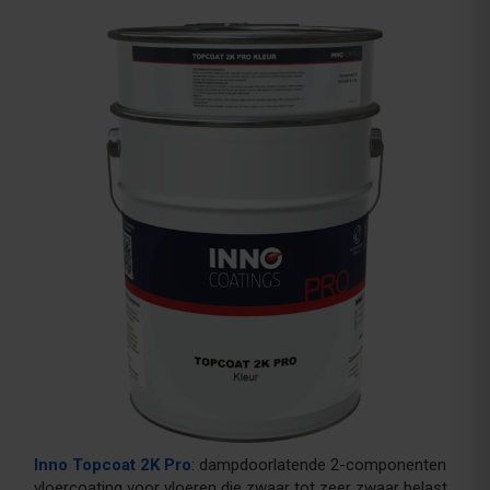
Inno Topcoat 2K Pro
: dampdoorlatende 2-componenten
vloercoating voor vloeren die zwaar tot zeer zwaar belast