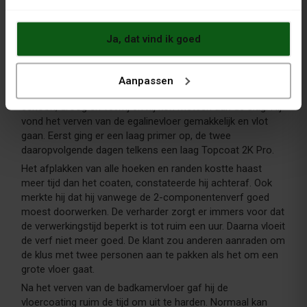
Ja, dat vind ik goed
Badkamervloer verven: hoe is de
schilderklus uitgevoerd?
Aanpassen
De klant voerde alle werkzaamheden zelf uit. De vloer was
schoon, droog en vetvrij en hij kon meteen aan de slag. Hij
vond het verven van de egalinevloer gemakkelijk en vlot
gaan. Eerst ging er een laag primer op, de twee
daaropvolgende dagen telkens een laag Topcoat 2K Pro.
Het afplakken van alle hoeken en randen kostte haast
meer tijd dan het coaten, constateerde hij achteraf. Ook
merkte hij dat hij vanwege de 2-componentenverf goed
moest doorwerken. De verharder zorgt er immers voor dat
de verwerkingstijd beperkt is tot ruim een uur. Daarna vloeit
de verf niet meer goed. De klant zou anderen aanraden om
de klus met twee personen aan te pakken als het om een
grote vloer gaat.
Na het verven van de badkamervloer gaf hij de
vloercoating ruim de tijd om uit te harden. Normaal kan