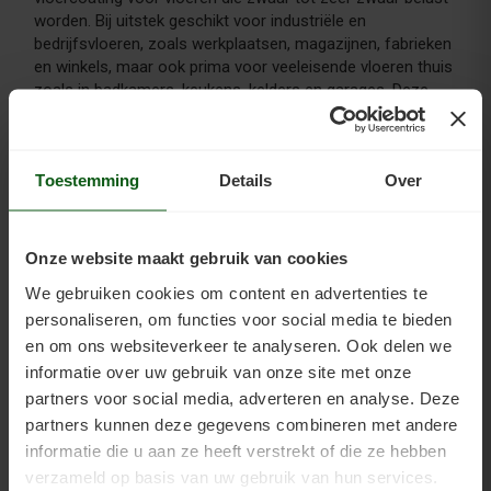
worden. Bij uitstek geschikt voor industriële en
bedrijfsvloeren, zoals werkplaatsen, magazijnen, fabrieken
en winkels, maar ook prima voor veeleisende vloeren thuis
zoals in badkamers, keukens, kelders en garages. Deze
epoxy coating is zeer goed bestand tegen autobanden,
zuren en vetten. Kan op vele soorten vloeren aangebracht
worden. Topcoat 2K Pro is een watergedragen en
Toestemming
Details
Over
oplosmiddelvrije 2-componenten vloercoating op basis
van epoxy. Leverbaar in zijdeglans. Altijd aanbrengen in 2
lagen voor optimale dekking en duurzaamheid.
Onze website maakt gebruik van cookies
De klant koos voor deze vloer de kleur RAL 9018. Deze
We gebruiken cookies om content en advertenties te
wordt ook wel papyruswit genoemd. Topcoat 2K Pro is,
personaliseren, om functies voor social media te bieden
zoals al onze dekkende verf, leverbaar in
alle RAL- en
en om ons websiteverkeer te analyseren. Ook delen we
NCS-kleuren
.
informatie over uw gebruik van onze site met onze
partners voor social media, adverteren en analyse. Deze
partners kunnen deze gegevens combineren met andere
informatie die u aan ze heeft verstrekt of die ze hebben
verzameld op basis van uw gebruik van hun services.