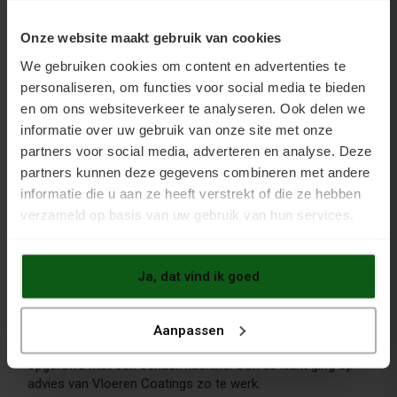
Onze website maakt gebruik van cookies
Gaat u een gietvloer opnieuw verven, dan kan worden
volstaan met een topcoating. Een primer is alleen nodig
We gebruiken cookies om content en advertenties te
voor niet eerder behandelde vloeren.
personaliseren, om functies voor social media te bieden
en om ons websiteverkeer te analyseren. Ook delen we
informatie over uw gebruik van onze site met onze
partners voor social media, adverteren en analyse. Deze
partners kunnen deze gegevens combineren met andere
informatie die u aan ze heeft verstrekt of die ze hebben
verzameld op basis van uw gebruik van hun services.
Gietvloer opnieuw coaten: hoe is de
verfklus uitgevoerd?
Ja, dat vind ik goed
Een oudere gietvloer opnieuw verven begint met een
grondige reinigingsbeurt. Dit gaat prima met Inno
Vloerreiniger, een krachtig product dat het milieu niet
Aanpassen
onnodig belast. Vervolgens moet de vloer worden
opgeruwd met een schuurmachine. Ook de klant ging op
advies van Vloeren Coatings zo te werk.