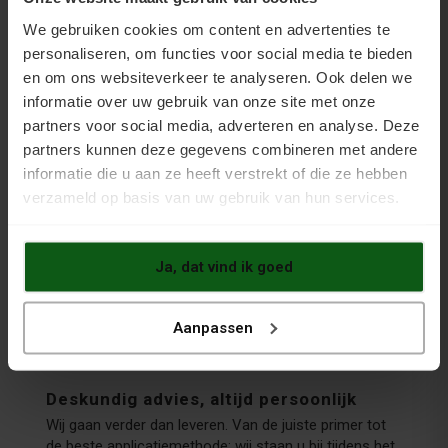
We gebruiken cookies om content en advertenties te
Alleen de beste vloercoatings
personaliseren, om functies voor social media te bieden
Of u nu kiest voor epoxy vloercoating, PU coating,
en om ons websiteverkeer te analyseren. Ook delen we
betonverf of garagevloer coating. De afwerking moet
sterk, duurzaam en langdurig mooi blijven. Wij
informatie over uw gebruik van onze site met onze
selecteren uitsluitend producten met een bewezen
partners voor social media, adverteren en analyse. Deze
superieure prijs-kwaliteitverhouding
. Geen
partners kunnen deze gegevens combineren met andere
compromissen op hechting, slijtvastheid of uitstraling.
informatie die u aan ze heeft verstrekt of die ze hebben
verzameld op basis van uw gebruik van hun services.
Ja, dat vind ik goed
Aanpassen
Deskundig advies, altijd persoonlijk
Wij gaan verder dan leveren. Van de juiste primer tot
de beste applicatiemethode: wij staan u bij tijdens het