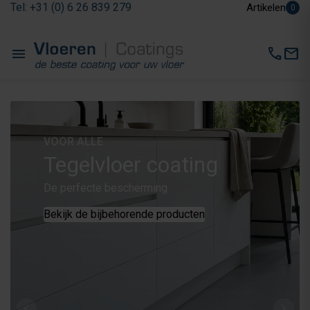
Tel: +31 (0) 6 26 839 279
Artikelen
0
menu
call
mail
VOOR ALLE
Tegelvloer coating
De perfecte bescherming
Bekijk de bijbehorende producten
chevron_left
chevron_right