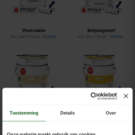
Vloersealer
Belijningsverf
--
--
Incl. btw €113,30
€120,00
Incl. btw €192,50
€198,00
Toestemming
Details
Over
Laminaat Coating Kleur
Grindvloer Coating Kleur
--
--
Incl. btw €218,63
€229,00
Incl. btw €198,00
€215,00
Onze website maakt gebruik van cookies