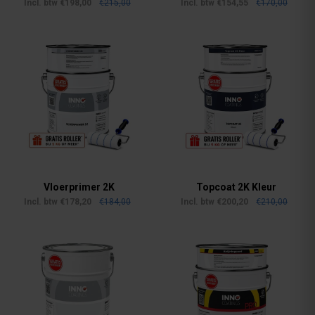
--
--
Incl. btw €198,00
€215,00
Incl. btw €154,55
€170,00
Vloerprimer 2K
Topcoat 2K Kleur
--
--
Incl. btw €178,20
€184,00
Incl. btw €200,20
€210,00