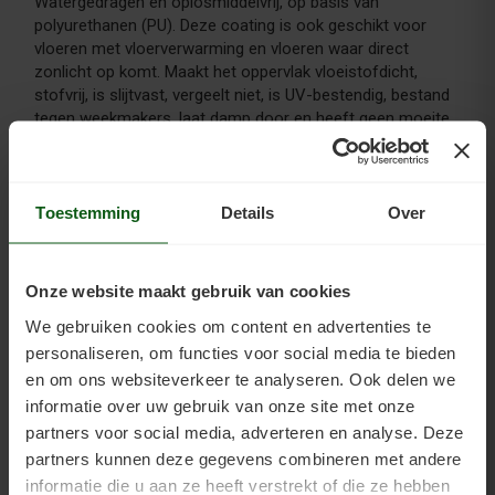
Watergedragen en oplosmiddelvrij, op basis van
polyurethanen (PU). Deze coating is ook geschikt voor
vloeren met vloerverwarming en vloeren waar direct
zonlicht op komt. Maakt het oppervlak vloeistofdicht,
stofvrij, is slijtvast, vergeelt niet, is UV-bestendig, bestand
tegen weekmakers, laat damp door en heeft geen moeite
met warmte.
De foto's zijn gemaakt door Tim van Kleunen.
Toestemming
Details
Over
Onze website maakt gebruik van cookies
We gebruiken cookies om content en advertenties te
personaliseren, om functies voor social media te bieden
en om ons websiteverkeer te analyseren. Ook delen we
informatie over uw gebruik van onze site met onze
partners voor social media, adverteren en analyse. Deze
partners kunnen deze gegevens combineren met andere
informatie die u aan ze heeft verstrekt of die ze hebben