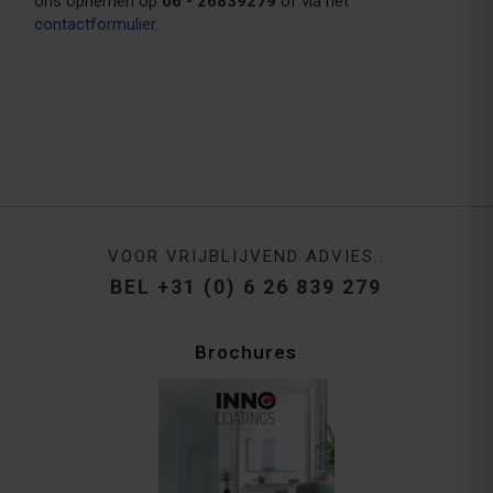
ons opnemen op
06 - 26839279
of via het
contactformulier
.
VOOR VRIJBLIJVEND ADVIES..
BEL +31 (0) 6 26 839 279
Brochures