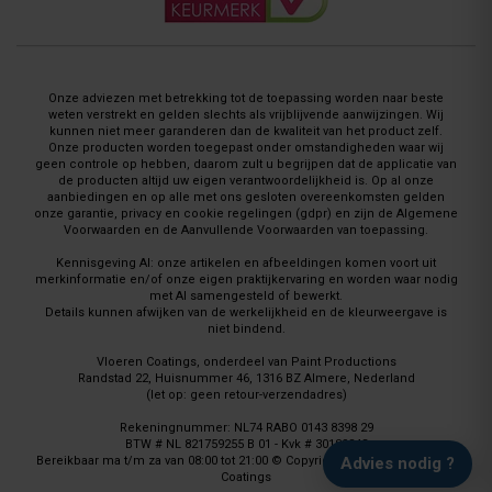
Onze adviezen met betrekking tot de toepassing worden naar beste
weten verstrekt en gelden slechts als vrijblijvende aanwijzingen. Wij
kunnen niet meer garanderen dan de kwaliteit van het product zelf.
Onze producten worden toegepast onder omstandigheden waar wij
geen controle op hebben, daarom zult u begrijpen dat de applicatie van
de producten altijd uw eigen verantwoordelijkheid is. Op al onze
aanbiedingen en op alle met ons gesloten overeenkomsten gelden
onze garantie, privacy en cookie regelingen (gdpr) en zijn de Algemene
Voorwaarden en de Aanvullende Voorwaarden van toepassing.
Kennisgeving AI: onze artikelen en afbeeldingen komen voort uit
merkinformatie en/of onze eigen praktijkervaring en worden waar nodig
met AI samengesteld of bewerkt.
Details kunnen afwijken van de werkelijkheid en de kleurweergave is
niet bindend.
Vloeren Coatings, onderdeel van Paint Productions
Randstad 22, Huisnummer 46, 1316 BZ Almere, Nederland
(let op: geen retour-verzendadres)
Rekeningnummer: NL74 RABO 0143 8398 29
BTW # NL 821759255 B 01 - Kvk # 30189843
Bereikbaar ma t/m za van 08:00 tot 21:00 © Copyright 2008 - 2026 Vloeren
Advies nodig ?
Coatings