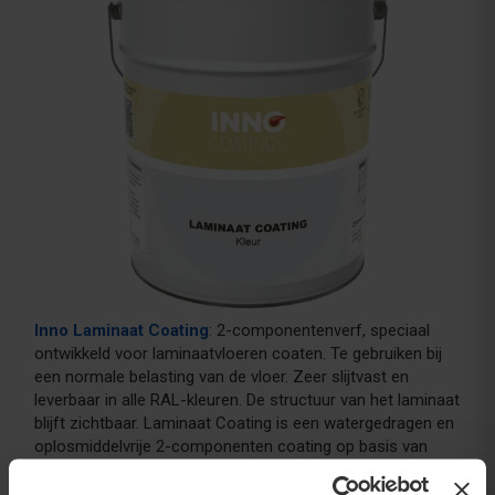
Inno Laminaat Coating
:
2-componentenverf, speciaal
ontwikkeld voor laminaatvloeren coaten. Te gebruiken bij
een normale belasting van de vloer. Zeer slijtvast en
leverbaar in alle RAL-kleuren. De structuur van het laminaat
blijft zichtbaar. Laminaat Coating is een watergedragen en
oplosmiddelvrije 2-componenten coating op basis van
polyurethaan. Gemakkelijk aan te brengen. Hittebestendig,
vloeistofdicht, kleurvast, bestand tegen overdadig zonlicht.