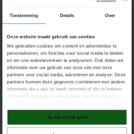
Vergeelt niet. Verbruik ongeveer 10 m2 per kg.
Toestemming
Details
Over
Een gewone vloerverf is ongeschikt voor laminaat,
vanwege het ondoordringbare kunststof bovenlaagje.
Gebruik dus alleen speciale laminaatverf zoals deze. Een
Onze website maakt gebruik van cookies
primer is niet nodig als u verft met Inno Laminaat Coating.
We gebruiken cookies om content en advertenties te
Wel moet de vloer gestript worden. Dit is een manier van
personaliseren, om functies voor social media te bieden
ontvetten speciaal bedoeld voor kunststof.
en om ons websiteverkeer te analyseren. Ook delen we
informatie over uw gebruik van onze site met onze
partners voor social media, adverteren en analyse. Deze
partners kunnen deze gegevens combineren met andere
informatie die u aan ze heeft verstrekt of die ze hebben
verzameld op basis van uw gebruik van hun services.
Laminaatvloer coaten: hoe is de verfklus
uitgevoerd?
Ja, dat vind ik goed
Laminaat verven vraagt geen speciale deskundigheid en
kan door elke doe-het-zelver worden uitgevoerd. Ook onze