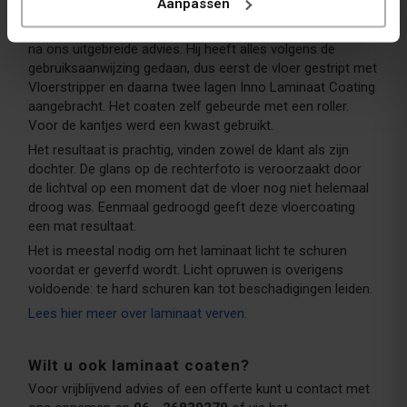
Aanpassen
klant kon dit constateren. De klant belde ons en liet
achteraf weten geen te hebben problemen ondervonden
na ons uitgebreide advies. Hij heeft alles volgens de
gebruiksaanwijzing gedaan, dus eerst de vloer gestript met
Vloerstripper en daarna twee lagen Inno Laminaat Coating
aangebracht. Het coaten zelf gebeurde met een roller.
Voor de kantjes werd een kwast gebruikt.
Het resultaat is prachtig, vinden zowel de klant als zijn
dochter. De glans op de rechterfoto is veroorzaakt door
de lichtval op een moment dat de vloer nog niet helemaal
droog was. Eenmaal gedroogd geeft deze vloercoating
een mat resultaat.
Het is meestal nodig om het laminaat licht te schuren
voordat er geverfd wordt. Licht opruwen is overigens
voldoende: te hard schuren kan tot beschadigingen leiden.
Lees hier meer over laminaat verven.
Wilt u ook laminaat coaten?
Voor vrijblijvend advies of een offerte kunt u contact met