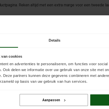
ductpagina. Reken altijd met een extra marge voor een tweede la
lver; bij elk product vindt u een werkwijzer. Een goede voorberei
Details
erschildertijden vindt u op de datasheet bij het product.
e →
 van cookies
ent en advertenties te personaliseren, om functies voor social
. Ook delen we informatie over uw gebruik van onze site met on
e. Deze partners kunnen deze gegevens combineren met andere i
erzameld op basis van uw gebruik van hun services.
en
Betaalmethoden
Klantense
Contactgegeve
Aanpassen
Bestellen