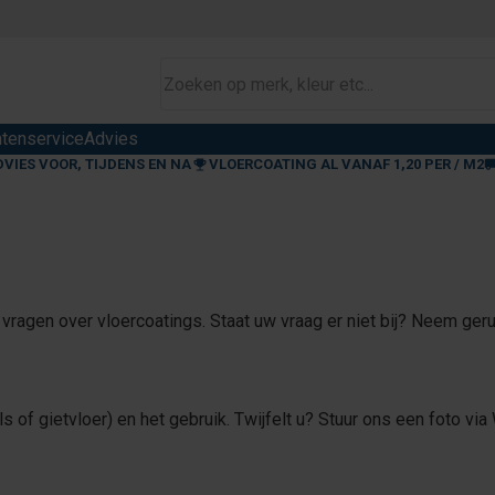
ntenservice
Advies
DVIES VOOR, TIJDENS EN NA
VLOERCOATING AL VANAF 1,20 PER / M2
ragen over vloercoatings. Staat uw vraag er niet bij? Neem ger
s of gietvloer) en het gebruik. Twijfelt u? Stuur ons een foto vi