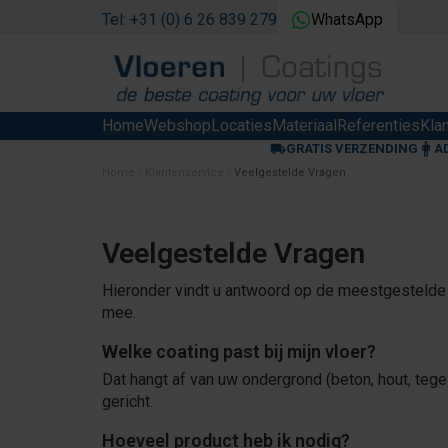
Tel: +31 (0) 6 26 839 279
WhatsApp
Home
Webshop
Locaties
Materiaal
Referenties
Kla
GRATIS VERZENDING
A
Home
Klantenservice
Veelgestelde Vragen
Veelgestelde Vragen
Hieronder vindt u antwoord op de meestgestelde v
mee.
Welke coating past bij mijn vloer?
Dat hangt af van uw ondergrond (beton, hout, tegel
gericht.
Hoeveel product heb ik nodig?