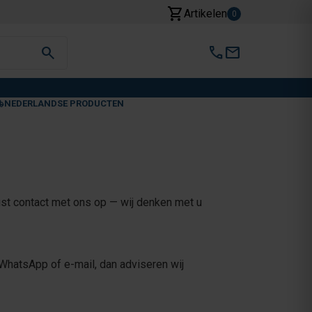
shopping_cart
Artikelen
0
search
call
mail
NEDERLANDSE PRODUCTEN
ust contact met ons op — wij denken met u
a WhatsApp of e-mail, dan adviseren wij