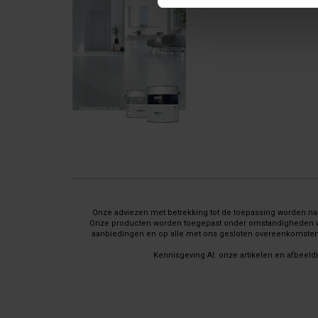
Onze adviezen met betrekking tot de toepassing worden naar
Onze producten worden toegepast onder omstandigheden waar 
aanbiedingen en op alle met ons gesloten overeenkomsten 
Kennisgeving AI: onze artikelen en afbeeld