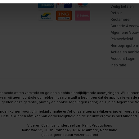
Bezorgen
Veilig betalen
Retour
Reclameren
Garantie & voor
Algemene Voor
Privacybeleid
Herroepingsform
Acties en aanbi
Account Login
Inspiratie
 beste weten verstrekt en gelden slechts als vrijblijvende aanwijzingen. Wij kunnen 
wij geen controle op hebben, daarom zult u begrijpen dat de applicatie van de pr
gelden onze garantie, privacy en cookie regelingen (gdpr) en zijn de Algemene 
ingen komen voort uit merkinformatie en/of onze eigen praktijkervaring en worden
Details kunnen afwijken van de werkelijkheid en de kleurweergave is niet bindend.
Vloeren Coatings, onderdeel van Paint Productions
Randstad 22, Huisnummer 46, 1316 BZ Almere, Nederland
(let op: geen retour-verzendadres)