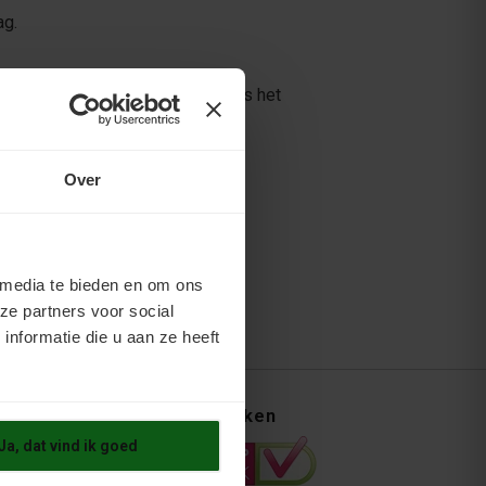
ag.
ding (schoon, droog en vetvrij) is het
Over
 media te bieden en om ons
ze partners voor social
nformatie die u aan ze heeft
rvice
Kleurmerken
ns
Ja, dat vind ik goed