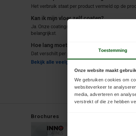
Het verbruik staat per product vermeld op de pro
Kan ik mijn vloer zelf coaten?
Ja. Onze coatings zijn geschikt voor de doe-het-ze
belangrijkst.
Hoe lang moet een coating drogen?
Toestemming
Dat verschilt per product en laag. De droog- en ov
Bekijk alle veelgestelde vragen per vloertyp
Onze website maakt gebruik
We gebruiken cookies om cont
websiteverkeer te analyseren
media, adverteren en analys
verstrekt of die ze hebben v
Brochures
Beoordeling