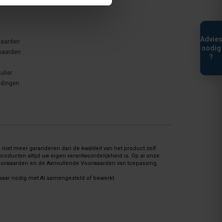
Advie
waarden
nodig
waarden
?
ulier
edingen
niet meer garanderen dan de kwaliteit van het product zelf.
oducten altijd uw eigen verantwoordelijkheid is. Op al onze
Voorwaarden en de Aanvullende Voorwaarden van toepassing.
 waar nodig met AI samengesteld of bewerkt.