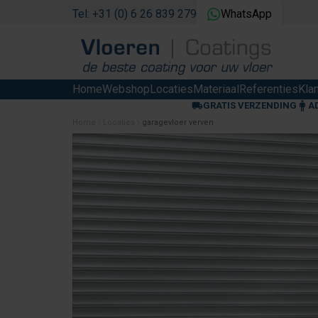
Tel: +31 (0) 6 26 839 279
WhatsApp
Home
Webshop
Locaties
Materiaal
Referenties
Kla
GRATIS VERZENDING
A
Home
Locaties
garagevloer verven