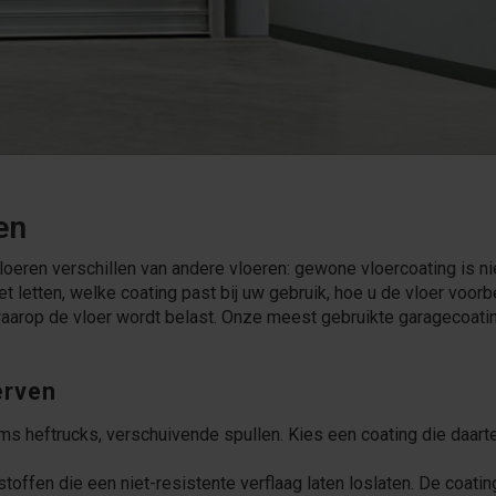
en
eren verschillen van andere vloeren: gewone vloercoating is niet
t letten, welke coating past bij uw gebruik, hoe u de vloer voorb
waarop de vloer wordt belast. Onze meest gebruikte garagecoati
erven
oms heftrucks, verschuivende spullen. Kies een coating die daar
ffen die een niet-resistente verflaag laten loslaten. De coatin