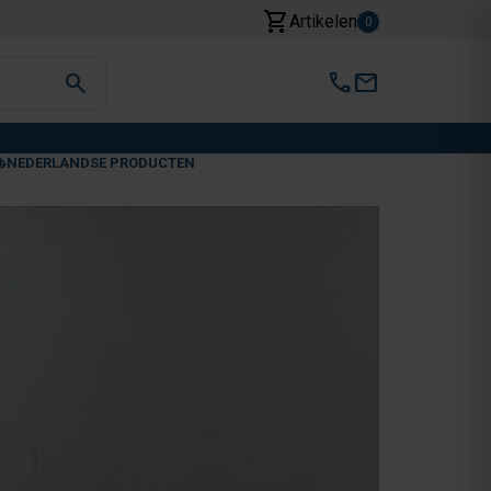
shopping_cart
Artikelen
0
search
call
mail
NEDERLANDSE PRODUCTEN