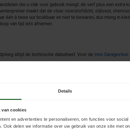
ddelen die u vlak voor gebruik mengt: de verf plus een extra k
ntenprimer maakt dat de vloer vloeistofdicht, slijtvast, chemi
ar één à twee uur bruikbaar en niet te bewaren, dus meng in klei
loop van tijd iets afnemen.
adpleeg altijd de technische datasheet. Voor de
Inno Garagevloer 
middeld ~20 uur)
astbaar na ~3 dagen
t de vloer ook pas na 7 dagen met water in contact komen
 sneller, en onder gemiddeld 12°C kunt u beter niet coaten. Een
Details
t bij het uitrollen.
 van cookies
ent en advertenties te personaliseren, om functies voor social
. Ook delen we informatie over uw gebruik van onze site met on
vet, zuren, olie en chemicaliën in de vloer trekken, beschermt z