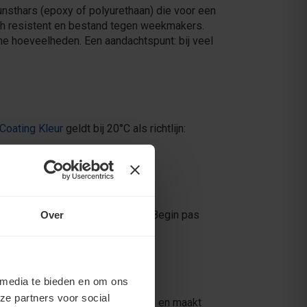
unsthars (epoxy of polyurethaan) die voor een
sch resistent en bestand tegen weekmakers.
ne hoeveelheden. Een aandachtspunt: bij veel
Coating Kleur
geldt bij 20°C als richtlijn:
 dikkere laag droogt langzamer. Begin pas
Over
 media te bieden en om ons
ze partners voor social
o ook de bewapening van het beton en maakt