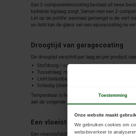
Een 2-componentencoating bestaat uit twee bestan
keiharde toplaag zorgt. Samen met een 2-compone
Let op de potlife: eenmaal gemengd is de verf ma
uv-licht kan de glans van een epoxycoating na ver
Droogtijd van garagecoating
De droogtijd verschilt per laag en per product; ra
Stofdroog / overschilderbaar: circa 4 uur
Tussenlaag: minimaal 16, maximaal 36 uur (ge
Licht belastbaar: circa 48 uur; mechanisch bel
Volledig (chemisch) belastbaar: 7 dagen — laa
Temperatuur is het meest bepalend: warmer droogt
Toestemming
aan de volgende laag als de vorige niet meer loslaa
Onze website maakt gebruik
Een vloeistofdichte garagevloer
We gebruiken cookies om cont
websiteverkeer te analyseren
Een vloeistofdichte coating voorkomt dat vocht, 