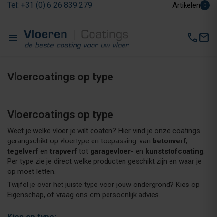
Tel: +31 (0) 6 26 839 279
Artikelen
0
menu
call
mail
Vloercoatings op type
Vloercoatings op type
Weet je welke vloer je wilt coaten? Hier vind je onze coatings
gerangschikt op vloertype en toepassing: van
betonverf
,
tegelverf
en
trapverf
tot
garagevloer-
en
kunststofcoating
.
Per type zie je direct welke producten geschikt zijn en waar je
op moet letten.
Twijfel je over het juiste type voor jouw ondergrond? Kies op
Eigenschap, of vraag ons om persoonlijk advies.
Kies op type: