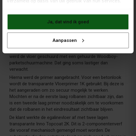
verzameld op basis van uw gebruik van hun services.
Ja, dat vind ik goed
Egalinevloer verven: transparante
betonlook maken
Aanpassen
De klant heeft, na bij Vloeren Coatings advies te hebben
ingewonnen, al het schilderwerk zelf uitgevoerd. Eerst
werd de vloer geschuurd met een gehuurde Woodboy-
parketschuurmachine. Dat ging soms lastiger dan
verwacht.
Hierna werd de primer aangebracht. Voor een betonlook
wordt de transparante Vloerprimer 1K gebruikt. Bij deze is
het aangeraden om zo secuur mogelijk te werken.
Mochten er na de eerste laag rolbanen zichtbaar zijn, dan
is een tweede laag primer noodzakelijk om te voorkomen
dat de rolbanen in het eindresultaat zichtbaar blijven.
De klant werkte de egalinevloer af met twee lagen
transparante Inno Topcoat 2K. Dit is 2-componentenverf
die vooraf mechanisch gemengd moet worden. De