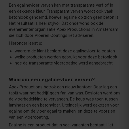
Een egalinevloer verven kan met transparante verf of in
een dekkende kleur. Transparant verven wordt ook vaak
betonlook genoemd, hoewel egaline op zich geen beton is.
Het resultaat is heel stijlvol. Dat ondervond ook de
evenementenorganisatie Apex Productions in Amsterdam
die zich door Vloeren Coatings liet adviseren.
Hieronder leest u:
waarom de klant besloot deze egalinevloer te coaten
welke producten werden gebruikt voor deze betonlook
hoe de transparante vloercoating werd aangebracht.
Waarom een egalinevloer verven?
Apex Productions betrok een nieuw kantoor. Daar lag een
tapijt waar het bedrijf geen fan van was. Besloten werd om
de vloerbedekking te vervangen. De keus was toen tussen
laminaat en een betonvloer. Uiteindelijk werd gekozen voor
egaline om de vloer egaal te maken, en deze te voorzien
van een vloercoating.
Egaline is een product dat in veel varianten bestaat. Het