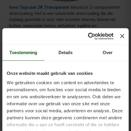
Inno Topcoat 2K Transparant
: kleurloze 2-componenten
vloercoating. Het is een universele vloercoating die als
toplaag geschikt is voor vele soorten vloeren, binnen en
buiten, waaronder beton, anhydriet, egaline en
zandcement. Watergedragen en oplosmiddelvrij, op basis
van polyurethanen (PU). Deze coating is ook geschikt voor
vloeren met vloerverwarming en vloeren waar direct
zonlicht op komt. Maakt het oppervlak vloeistofdicht,
Toestemming
Details
Over
stofvrij, is slijtvast, vergeelt niet, is UV-bestendig, bestand
tegen weekmakers, laat damp door en heeft geen moeite
met warmte.
Onze website maakt gebruik van cookies
We gebruiken cookies om content en advertenties te
Egaline coaten kan ook met dekkende verf. Gebruik dan de
personaliseren, om functies voor social media te bieden
kleurenversie van de Topcoat 2K en combineer deze dan
en om ons websiteverkeer te analyseren. Ook delen we
met de Vloerprimer 2K. U vindt de
vloercoatings in onze
webshop
.
informatie over uw gebruik van onze site met onze
partners voor social media, adverteren en analyse. Deze
partners kunnen deze gegevens combineren met andere
informatie die u aan ze heeft verstrekt of die ze hebben