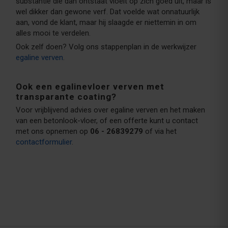
substantie die dan ontstaat vloeit op zich goed uit, maar is
wel dikker dan gewone verf. Dat voelde wat onnatuurlijk
aan, vond de klant, maar hij slaagde er niettemin in om
alles mooi te verdelen.
Ook zelf doen? Volg ons stappenplan in de werkwijzer
egaline verven
.
Ook een egalinevloer verven met
transparante coating?
Voor vrijblijvend advies over egaline verven en het maken
van een betonlook-vloer, of een offerte kunt u contact
met ons opnemen op
06 - 26839279
of via het
contactformulier
.