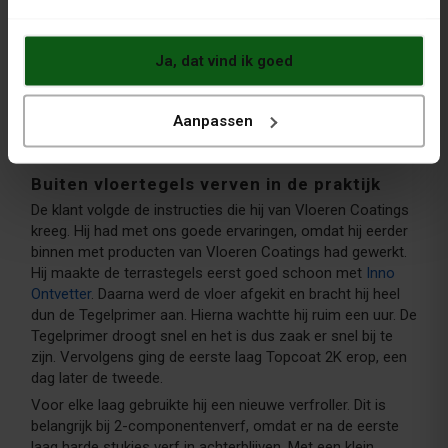
Ja, dat vind ik goed
Aanpassen
Buiten vloertegels verven in de praktijk
De klant volgde de instructies die hij van Vloeren Coatings
kreeg. Hij had met ons goede ervaringen, omdat hij eerder
binnen met producten van Vloeren Coatings had gewerkt.
Hij maakte de terrastegels eerst goed schoon met
Inno
Ontvetter
. Daarna werd de vloer afgekit en bracht hij heel
dun de Tegelprimer aan. Hierna wachtte hij ruim een uur. De
Tegelprimer droogt snel en het is dus zaak er snel bij te
zijn. Vervolgens ging de eerste laag Topcoat 2K erop, een
dag later de tweede.
Voor elke laag gebruikte hij een nieuwe verfroller. Dit is
belangrijk bij 2-componentenverf, omdat er na de eerste
laag harde stukjes verf in achterblijven. Met een klein