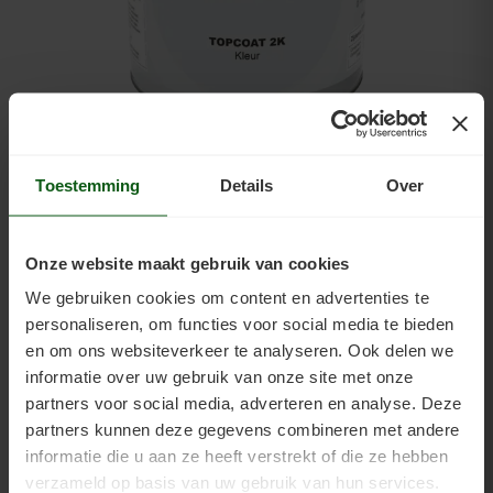
Inno Topcoat 2K Kleur
: 2-componenten vloercoating
voor vloeren die zwaarbelast worden. De klant schakelde
Toestemming
Details
Over
over op deze verf vanwege de matte uitstraling. Deze
coating is zeer geschikt voor vloeren met vloerverwarming
en vloeren waar direct zonlicht op komt. Voor binnen en
buiten. Maakt het oppervlak vloeistofdicht, stofvrij, is
Onze website maakt gebruik van cookies
slijtvast, vergeelt niet, bestand tegen weekmakers en UV-
We gebruiken cookies om content en advertenties te
licht, dampdoorlatend en warmtebestendig.
personaliseren, om functies voor social media te bieden
en om ons websiteverkeer te analyseren. Ook delen we
De klant koos voor deze tegels de kleur RAL 9010 (zuiver
informatie over uw gebruik van onze site met onze
wit). Topcoat 2K Kleur is, zoals al onze dekkende verf,
partners voor social media, adverteren en analyse. Deze
leverbaar in alle RAL- en NCS-kleuren.
partners kunnen deze gegevens combineren met andere
informatie die u aan ze heeft verstrekt of die ze hebben
verzameld op basis van uw gebruik van hun services.