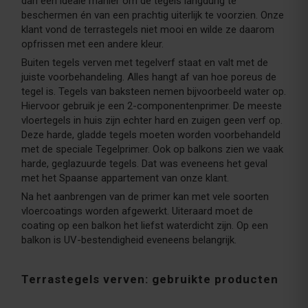
dan een ideale manier om de tegels langdurig te
beschermen én van een prachtig uiterlijk te voorzien. Onze
klant vond de terrastegels niet mooi en wilde ze daarom
opfrissen met een andere kleur.
Buiten tegels verven met tegelverf staat en valt met de
juiste voorbehandeling. Alles hangt af van hoe poreus de
tegel is. Tegels van baksteen nemen bijvoorbeeld water op.
Hiervoor gebruik je een 2-componentenprimer. De meeste
vloertegels in huis zijn echter hard en zuigen geen verf op.
Deze harde, gladde tegels moeten worden voorbehandeld
met de speciale Tegelprimer. Ook op balkons zien we vaak
harde, geglazuurde tegels. Dat was eveneens het geval
met het Spaanse appartement van onze klant.
Na het aanbrengen van de primer kan met vele soorten
vloercoatings worden afgewerkt. Uiteraard moet de
coating op een balkon het liefst waterdicht zijn. Op een
balkon is UV-bestendigheid eveneens belangrijk.
Terrastegels verven: gebruikte producten