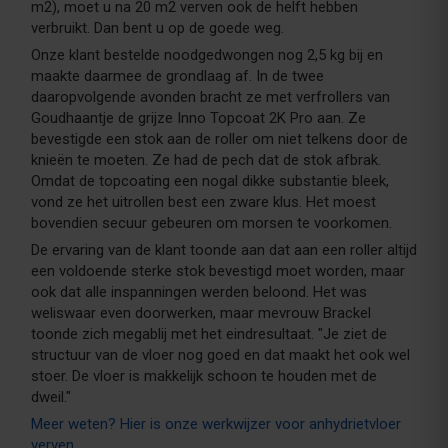
m2), moet u na 20 m2 verven ook de helft hebben
verbruikt. Dan bent u op de goede weg.
Onze klant bestelde noodgedwongen nog 2,5 kg bij en
maakte daarmee de grondlaag af. In de twee
daaropvolgende avonden bracht ze met verfrollers van
Goudhaantje de grijze Inno Topcoat 2K Pro aan. Ze
bevestigde een stok aan de roller om niet telkens door de
knieën te moeten. Ze had de pech dat de stok afbrak.
Omdat de topcoating een nogal dikke substantie bleek,
vond ze het uitrollen best een zware klus. Het moest
bovendien secuur gebeuren om morsen te voorkomen.
De ervaring van de klant toonde aan dat aan een roller altijd
een voldoende sterke stok bevestigd moet worden, maar
ook dat alle inspanningen werden beloond. Het was
weliswaar even doorwerken, maar mevrouw Brackel
toonde zich megablij met het eindresultaat. "Je ziet de
structuur van de vloer nog goed en dat maakt het ook wel
stoer. De vloer is makkelijk schoon te houden met de
dweil."
Meer weten? Hier is onze werkwijzer voor anhydrietvloer
verven
.