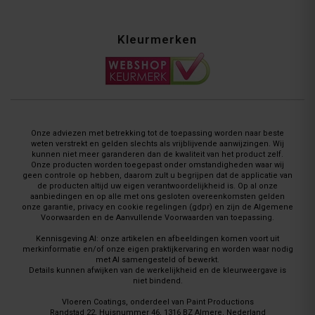
Kleurmerken
Onze adviezen met betrekking tot de toepassing worden naar beste
weten verstrekt en gelden slechts als vrijblijvende aanwijzingen. Wij
kunnen niet meer garanderen dan de kwaliteit van het product zelf.
Onze producten worden toegepast onder omstandigheden waar wij
geen controle op hebben, daarom zult u begrijpen dat de applicatie van
de producten altijd uw eigen verantwoordelijkheid is. Op al onze
aanbiedingen en op alle met ons gesloten overeenkomsten gelden
onze garantie, privacy en cookie regelingen (gdpr) en zijn de Algemene
Voorwaarden en de Aanvullende Voorwaarden van toepassing.
Kennisgeving AI: onze artikelen en afbeeldingen komen voort uit
merkinformatie en/of onze eigen praktijkervaring en worden waar nodig
met AI samengesteld of bewerkt.
Details kunnen afwijken van de werkelijkheid en de kleurweergave is
niet bindend.
Vloeren Coatings, onderdeel van Paint Productions
Randstad 22, Huisnummer 46, 1316 BZ Almere, Nederland