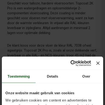
Geschikt voor talloze, hardere vloersoorten. Topcoat 2K
Pro is een watergedragen en oplosmiddelvrije 2-
componenten vloercoating. Deze coating is minder
geschikt voor vloeren met vloerverwarming, want ze kan
door de warmte verkleuren. In vrijwel alle RAL-kleuren
leverbaar in zijdeglans. Altijd aanbrengen in minimaal 2
lagen voor optimale dekking.
De klant koos voor deze vloer de kleur RAL 7038 ofwel
agaatgrijs. Topcoat 2K Pro is, zoals al onze dekkende verf,
leverbaar in alle RAL- en NCS-kleuren. Voor 45 m2 had de
klant in totaal 10 kg primer en 10 kg topcoat nodig.
Toestemming
Details
Over
Onze website maakt gebruik van cookies
We gebruiken cookies om content en advertenties te