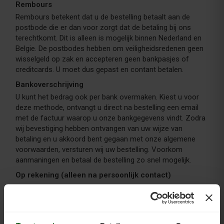
Rembours
Rembours betekent dat u de bestelling betaalt aan de
postbode die er dan voor zorgt dat de betaling bij ons
terechtkomt. Dit is alleen is mogelijk binnen Nederland en
Belgie. De postbodes hebben om veiligheidsredenen geen
wisselgeld op zak en accepteren geen bankpasjes of
creditcards. U moet dus gepast en contant betalen.
Bankoverschrijving
U kunt het bedrag ook per bank overmaken. Kiest u voor
deze methode, ontvangt u direct na bestelling een email
met de factuur waarop u onze bankgegevens vindt. Zodra
wij bevestiging hebben ontvangen van uw wijze van
betaling en u akkoord bent gegaan met onze algemene
voorwaarden, versturen wij uw bestelling. Voorkom
aanmaningen en betaal de bestelling zo snel mogelijk.
Op rekening (alleen na persoonlijk contact)
Neem contact op als u op rekening wenst te bestellen.