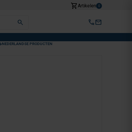
shopping_cart
Artikelen
0
search
call
mail
NEDERLANDSE PRODUCTEN