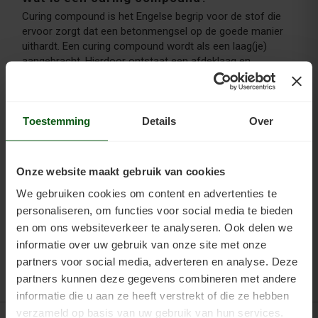
Curing compound is het Engelse begrip voor de stof die
ervoor zorgt dat een betonmengsel op de goede manier
uithardt. Een curing compound wordt als een laag(je)
aangebracht. Hierdoor ontstaat een afdeklaag en
voorkomt deze laag dat het beton te snel uithardt en z’n
vocht verliest. Deze laag mag na 28 dagen worden
verwijderd. Hiervoor zijn speciale middelen in de handel.
Het kan ook door te slijpen of polijsten met een diamant.
Toestemming
Details
Over
Is de curinglaag weg, kan de vloer verder voorbehandeld
worden voor een vloercoating.
Voor vrijblijvend advies bel op 06 - 26839279 of neem
Onze website maakt gebruik van cookies
contact op via het
contactformulier
.
We gebruiken cookies om content en advertenties te
personaliseren, om functies voor social media te bieden
en om ons websiteverkeer te analyseren. Ook delen we
informatie over uw gebruik van onze site met onze
partners voor social media, adverteren en analyse. Deze
partners kunnen deze gegevens combineren met andere
informatie die u aan ze heeft verstrekt of die ze hebben
verzameld op basis van uw gebruik van hun services.