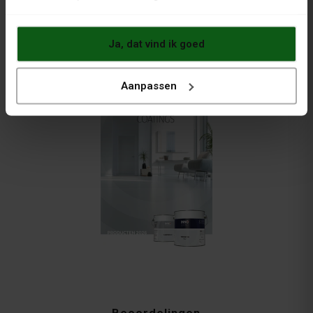
VOOR VRIJBLIJVEND ADVIES..
BEL +31 (0) 6 26 839 279
Ja, dat vind ik goed
Brochures
Aanpassen