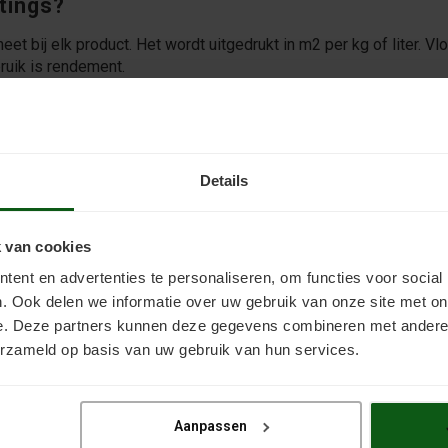
atings?
eet bij elk product. Het wordt uitgedrukt in m2 per kg of liter. 
bruik is rendement.
ik nodig heb?
menigvuldigt u de oppervlakte met het aantal lagen dat u wilt gaa
Details
 aantal kg
 van cookies
Dan wordt dit 100x2=200m2. Geeft de fabrikant 10m2 per kg op voo
ent en advertenties te personaliseren, om functies voor social
. Ook delen we informatie over uw gebruik van onze site met on
e. Deze partners kunnen deze gegevens combineren met andere i
vloercoating?
erzameld op basis van uw gebruik van hun services.
nische info. Dit wordt uitgedrukt in micron of in gr/m2. Hoe ga
10m2 te schilderen met 1 kg. Hebt u bijna alles opgebruikt terwij
Aanpassen
er uitsmeren. Hebt u veel over, is de laag te dun.