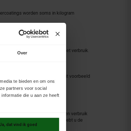
Vloercoatings worden soms in kilogram
n schilderen en deelt dit door het verbruik.
Over
r het verbruik, dan heeft u in dit voorbeeld
 media te bieden en om ons
ze partners voor social
nformatie die u aan ze heeft
at u hiermee om? Als het opgegeven verbruik
l er nog een stuk ongeverfd is, hebt u de
Ja, dat vind ik goed