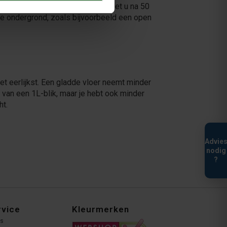
voor bijvoorbeeld 100 m2, dan moet u na 50
ende ondergrond, zoals bijvoorbeeld een open
et eerlijkst. Een gladde vloer neemt minder
n van een 1L-blik, maar je hebt ook minder
ht.
Advie
nodig
?
rvice
Kleurmerken
ns