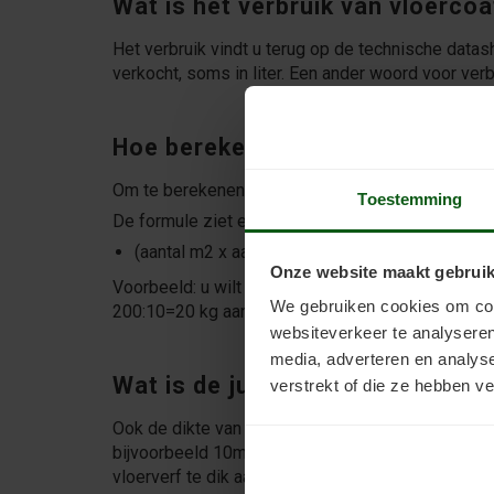
Wat is het verbruik van vloerco
Het verbruik vindt u terug op de technische datash
verkocht, soms in liter. Een ander woord voor ver
Hoe bereken ik hoeveel coating 
Om te berekenen hoeveel coating u nodig hebt, ver
Toestemming
De formule ziet er dus zo uit:
(aantal m2 x aantal lagen) : verbruik = benodigd
Onze website maakt gebruik
Voorbeeld: u wilt 100m2 schilderen, 2 lagen dik. 
We gebruiken cookies om cont
200:10=20 kg aan verf nodig.
websiteverkeer te analyseren
media, adverteren en analys
Wat is de juiste laagdikte voor 
verstrekt of die ze hebben v
Ook de dikte van de laag wordt vermeld in de tech
bijvoorbeeld 10m2 per kg, dan probeert u precies 
vloerverf te dik aangebracht en moet u de verf bet