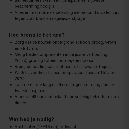
Binnenruimtes waar een transparante, slijtvaste
bescherming nodig is
Vloeren met normale belasting die bestand moeten zijn
tegen vocht, vuil en dagelijkse slijtage
Hoe breng je het aan?
Zorg dat de houten ondergrond schoon, droog, vetvrij
en stofvrij is
Meng beide componenten in de juiste verhouding
(90:10) grondig tot een homogene massa
Breng de coating aan met een roller, kwast of spuit
Werk bij voorkeur bij een temperatuur tussen 15°C en
20°C
Laat de eerste laag ca. 4 uur drogen en breng dan de
tweede laag aan
Vloer na 48 uur licht belastbaar, volledig belastbaar na 7
dagen
Wat heb je nodig?
Vachtroller (13–18 cm) of kwast