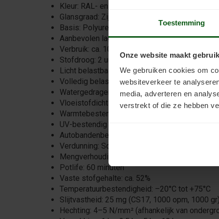
Kleur: RAL- en NCS-kleuren
Glansgraad: Zijdemat of mat
Toestemming
Basis: Polyurethaan
Aanbevolen lagen: 2
Verbruik: ca. 10 m²/kg per laag*
Onze website maakt gebruik
Stofdroog: 2 uur (20°C)
Licht belastbaar: 24 uur (20°C)
We gebruiken cookies om cont
Volledig belastbaar: 7 dagen (20°C)
websiteverkeer te analyseren
Watergedragen: Ja
media, adverteren en analys
Vloeistofdicht / dampdoorlatend: Ja
verstrekt of die ze hebben v
Warmtebestendig: Ja
UV-bestendig / niet vergelend: Ja
Autobandenbestendig: Nee
Verdunning: Schoon leidingwater max. 5%
Mengverhouding: 90:10
Potlife: 60 minuten
Vaste stofgehalte: ca. 52%
Temperatuurbestendigheid: –20°C tot +75°C
Slijtvastheid: 25 mg (CS17, 1000 opm, 1000 gr
Hechting: 4–5 N/mm² (afhankelijk van ondergr