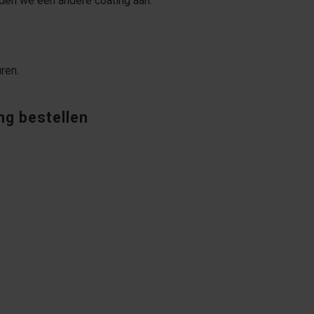
aden we een andere coating aan.
ren.
ng bestellen