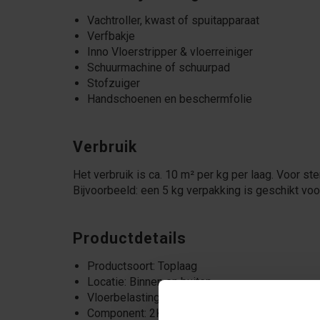
Vachtroller, kwast of spuitapparaat
Verfbakje
Inno Vloerstripper & vloerreiniger
Schuurmachine of schuurpad
Stofzuiger
Handschoenen en beschermfolie
Verbruik
Het verbruik is ca. 10 m² per kg per laag. Voor s
Bijvoorbeeld: een 5 kg verpakking is geschikt voor
Productdetails
Productsoort: Toplaag
Locatie: Binnen en buiten
Vloerbelasting: Normaal
Component: 2K (90:10)