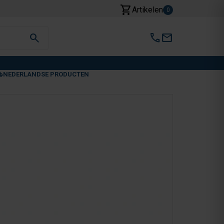
shopping_cart
Artikelen
0
search
call
mail
NEDERLANDSE PRODUCTEN