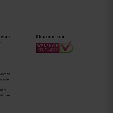
rvice
Kleurmerken
ns
waarden
waarden
ulier
edingen