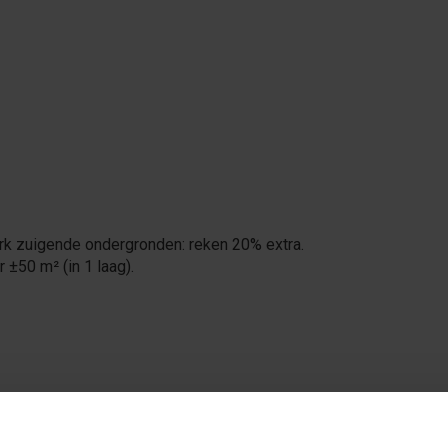
terk zuigende ondergronden: reken 20% extra.
 ±50 m² (in 1 laag).