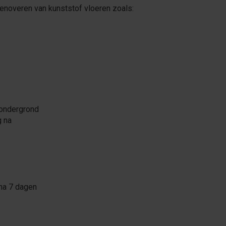
renoveren van kunststof vloeren zoals:
 ondergrond
g na
 na 7 dagen