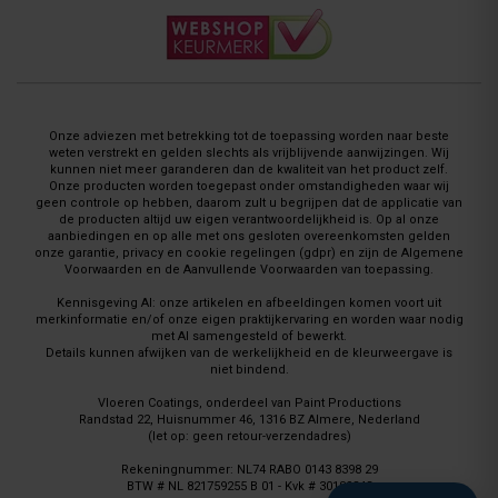
Onze adviezen met betrekking tot de toepassing worden naar beste
weten verstrekt en gelden slechts als vrijblijvende aanwijzingen. Wij
kunnen niet meer garanderen dan de kwaliteit van het product zelf.
Onze producten worden toegepast onder omstandigheden waar wij
geen controle op hebben, daarom zult u begrijpen dat de applicatie van
de producten altijd uw eigen verantwoordelijkheid is. Op al onze
aanbiedingen en op alle met ons gesloten overeenkomsten gelden
onze garantie, privacy en cookie regelingen (gdpr) en zijn de Algemene
Voorwaarden en de Aanvullende Voorwaarden van toepassing.
Kennisgeving AI: onze artikelen en afbeeldingen komen voort uit
merkinformatie en/of onze eigen praktijkervaring en worden waar nodig
met AI samengesteld of bewerkt.
Details kunnen afwijken van de werkelijkheid en de kleurweergave is
niet bindend.
Vloeren Coatings, onderdeel van Paint Productions
Randstad 22, Huisnummer 46, 1316 BZ Almere, Nederland
(let op: geen retour-verzendadres)
Rekeningnummer: NL74 RABO 0143 8398 29
BTW # NL 821759255 B 01 - Kvk # 30189843