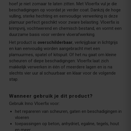
hoef je niet zomaar te laten zitten. Met Vloerfix vul je die
beschadigingen op voordat je verder coat. Dankzij de hoge
vulling, sterke hechting en eenvoudige verwerking is deze
plamuur perfect geschikt voor zware belasting. Vloerfix is
krimpvrij, vochtwerend en chemisch bestand, en vormt een
duurzame basis voor verdere vloerafwerking.
Het product is
overschilderbaar
, verkrijgbaar in lichtgrijs
en kan eenvoudig worden aangebracht met een
plamuurmes, spatel of kitspuit. Of het nu gaat om kleine
scheuren of diepe beschadigingen: Vloerfix laat zich
makkelijk verwerken in één of meerdere lagen en is na
slechts vier uur al schuurbaar en klaar voor de volgende
stap.
Wanneer gebruik je dit product?
Gebruik Inno Vloerfix voor:
het repareren van scheuren, gaten en beschadigingen in
vloeren
toepassingen op beton, anhydriet, egaline, tegels, hout
en meer