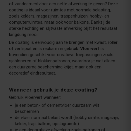
of zandcementvloer een nette afwerking te geven? Deze
coating is ideaal voor ruimtes met normale belasting,
zoals kelders, magazijnen, trappenhuizen, hobby- en
computerruimtes, maar ook voor balkons. Dankzij de
sterke hechting en slijtvaste afwerking blijft het resultaat
langdurig mooi.
De coating is eenvoudig aan te brengen met kwast, roller
of verfspuit en is reukarm in gebruik.
Vloerverf
is
bovendien geschikt voor creatieve toepassingen zoals
sjabloneren of blokkenpatronen, waardoor je niet alleen
een duurzame bescherming krijgt, maar ook een
decoratief eindresultaat.
Wanneer gebruik je deze coating?
Gebruik Vloerverf wanneer:
je een beton- of cementvloer duurzaam wilt
beschermen
de vloer normaal belast wordt (hobbyruimte, magazijn,
kelder, trap, balkon, opslagruimte)
je een decoratieve afwerking zoals patronen of