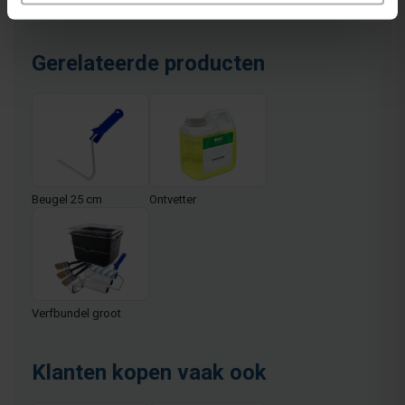
Gerelateerde producten
Beugel 25 cm
Ontvetter
Verfbundel groot
Klanten kopen vaak ook