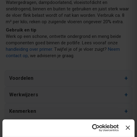
Watergedragen, dampdoorlatend, vloeistofdicht en
sneldrogend, binnen en buiten te gebruiken en juist sterk waar
de vloer flink belast wordt of nat kan worden. Verbruik ca. 8
m² per kilo; reken op zuigende vloeren ongeveer 20% extra.
Gebruik en tip
Werk op een schone, ontvette ondergrond en meng beide
componenten goed binnen de potlife. Lees vooraf onze
handleiding over primer
. Twijfel je of je vloer zuigt?
Neem
contact op
, we adviseren je graag.
Voordelen
Werkwijzers
Kenmerken
Handleidingen