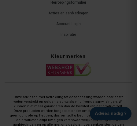
Herroepingsformulier
Acties en aanbiedingen
Account Login
Inspiratie
Kleurmerken
Onze adviezen met betrekking tot de toepassing worden naar beste
weten verstrekt en gelden slechts als vrijblijvende aanwijzingen. Wij
kunnen niet meer garanderen dan de kwaliteit van het product zelf.
Onze producten worden toegepast onder omstandigheden waar wij
Advies nodig ?
geen controle op hebben, daarom zult u begrijpen dat de applicatie van
de producten altijd uw eigen verantwoordelijkheid is. Op al onze
aanbiedingen en op alle met ons gesloten overeenkomsten gelden
onze garantie, privacy en cookie regelingen (gdpr) en zijn de Algemene
Voorwaarden en de Aanvullende Voorwaarden van toepassing.