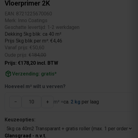
Vloerprimer 2K
EAN: 8721225670060
Merk: Inno Coatings
Geschatte levertijd: 1-2 werkdagen
Dekking 5kg blik: ca 40 m²
Prijs 5kg blik per m²: €4,46
Vanaf prijs: €50,60
Oude prijs:
€184,00
Prijs: €178,20 incl. BTW
package_2
Verzending: gratis*
Hoeveel m² wilt u verven?
−
+
m² =
ca.
2 kg
per laag
Keuzeopties:
Glansgraad - n.v.t.