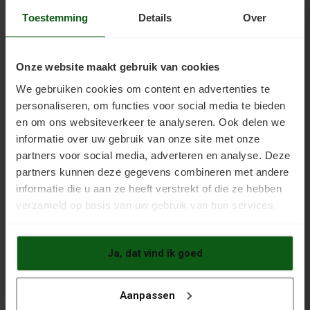
Download
Toestemming
Details
Over
Aanbieding
Onze website maakt gebruik van cookies
We gebruiken cookies om content en advertenties te
Service
personaliseren, om functies voor social media te bieden
en om ons websiteverkeer te analyseren. Ook delen we
Vloersoorten
informatie over uw gebruik van onze site met onze
partners voor social media, adverteren en analyse. Deze
Anhydrietvloer verven
asfalt verven
partners kunnen deze gegevens combineren met andere
informatie die u aan ze heeft verstrekt of die ze hebben
Bakstenenvloer verven
Betonlook verven
verzameld op basis van uw gebruik van hun services.
Betontegels verven
Betonvloer verven
Cementvloer verven
Egalinevloer verven
Epoxyvloer verven
grindtegels verven
grindvloer verven
Ja, dat vind ik goed
hout verven
Natuursteen verven
parketvloer verven
Plavuizenvloer verven
PU gietvloer verven
Aanpassen
rubbertegels verven
Vloertegels verven