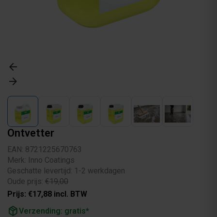
arrow_back
arrow_forward
Ontvetter
EAN: 8721225670763
Merk: Inno Coatings
Geschatte levertijd: 1-2 werkdagen
Oude prijs:
€19,00
Prijs: €17,88 incl. BTW
package_2
Verzending: gratis*