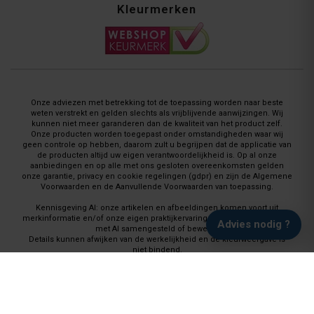
Kleurmerken
Onze adviezen met betrekking tot de toepassing worden naar beste
weten verstrekt en gelden slechts als vrijblijvende aanwijzingen. Wij
kunnen niet meer garanderen dan de kwaliteit van het product zelf.
Onze producten worden toegepast onder omstandigheden waar wij
geen controle op hebben, daarom zult u begrijpen dat de applicatie van
de producten altijd uw eigen verantwoordelijkheid is. Op al onze
aanbiedingen en op alle met ons gesloten overeenkomsten gelden
onze garantie, privacy en cookie regelingen (gdpr) en zijn de Algemene
Voorwaarden en de Aanvullende Voorwaarden van toepassing.
Kennisgeving AI: onze artikelen en afbeeldingen komen voort uit
merkinformatie en/of onze eigen praktijkervaring en worden waar nodig
Advies nodig ?
met AI samengesteld of bewerkt.
Details kunnen afwijken van de werkelijkheid en de kleurweergave is
niet bindend.
Vloeren Coatings, onderdeel van Paint Productions
Randstad 22, Huisnummer 46, 1316 BZ Almere, Nederland
(let op: geen retour-verzendadres)
Rekeningnummer: NL74 RABO 0143 8398 29