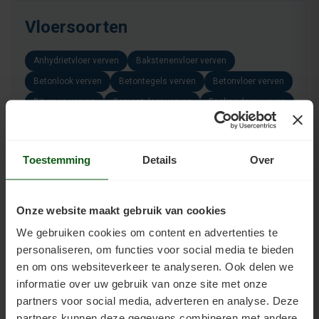
Vloersoorten
Anhydrietvloer verven
Bakstenenvloer verven
Betonlook verven
Betontegels verven
Betonvloer verven
Bitumen verven
Cementvloer verven
Egalinevloer verven
Epoxyvloer verven
grindtegels verven
grindvloer verven
hout verven
Natuursteen verven
parketvloer verven
Toestemming
Details
Over
Plavuizenvloer verven
PU gietvloer verven
rubbertegels verven
Vloertegels verven
Onze website maakt gebruik van cookies
Gerelateerde producten
We gebruiken cookies om content en advertenties te
personaliseren, om functies voor social media te bieden
en om ons websiteverkeer te analyseren. Ook delen we
informatie over uw gebruik van onze site met onze
partners voor social media, adverteren en analyse. Deze
partners kunnen deze gegevens combineren met andere