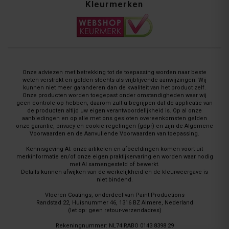
Kleurmerken
Onze adviezen met betrekking tot de toepassing worden naar beste
weten verstrekt en gelden slechts als vrijblijvende aanwijzingen. Wij
kunnen niet meer garanderen dan de kwaliteit van het product zelf.
Onze producten worden toegepast onder omstandigheden waar wij
geen controle op hebben, daarom zult u begrijpen dat de applicatie van
de producten altijd uw eigen verantwoordelijkheid is. Op al onze
aanbiedingen en op alle met ons gesloten overeenkomsten gelden
onze garantie, privacy en cookie regelingen (gdpr) en zijn de Algemene
Voorwaarden en de Aanvullende Voorwaarden van toepassing.
Kennisgeving AI: onze artikelen en afbeeldingen komen voort uit
merkinformatie en/of onze eigen praktijkervaring en worden waar nodig
met AI samengesteld of bewerkt.
Details kunnen afwijken van de werkelijkheid en de kleurweergave is
niet bindend.
Vloeren Coatings, onderdeel van Paint Productions
Randstad 22, Huisnummer 46, 1316 BZ Almere, Nederland
(let op: geen retour-verzendadres)
Rekeningnummer: NL74 RABO 0143 8398 29