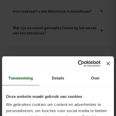
Hoe realiseert u een betonlook in nieuwbouw?
Wat zijn de meest gemaakte fouten bij het verven
van een betonlook?
Advies nodig?
Heeft u vragen over het maken van een betonlook,
twijfelt u over de productkeuze voor uw specifieke
Toestemming
Details
Over
ondergrond, of weet u niet zeker welke primer bij uw
situatie past? Bel ons gerust voor vrijblijvend advies:
06 - 26839279
.
Onze website maakt gebruik van cookies
Advies is altijd vrijblijvend. De toepassing van
vloercoatings is de eigen verantwoordelijkheid van de
We gebruiken cookies om content en advertenties te
uitvoerder. Raadpleeg altijd het technisch datablad
personaliseren, om functies voor social media te bieden
van het gebruikte product. Bij twijfel over de