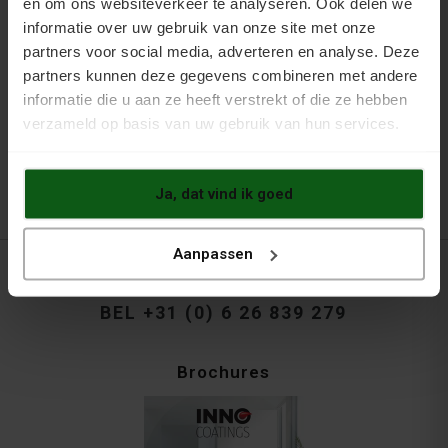
en om ons websiteverkeer te analyseren. Ook delen we
geschiktheid van de ondergrond raden wij aan eerst
informatie over uw gebruik van onze site met onze
een proefstuk aan te brengen op een onopvallende
partners voor social media, adverteren en analyse. Deze
plek.
partners kunnen deze gegevens combineren met andere
informatie die u aan ze heeft verstrekt of die ze hebben
verzameld op basis van uw gebruik van hun services.
Ja, dat vind ik goed
Aanpassen
VOOR VRIJBLIJVEND ADVIES..
BEL +31 (0) 6 26 839 279
Brochures