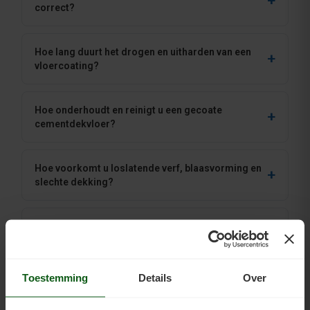
correct?
Hoe lang duurt het drogen en uitharden van een
vloercoating?
Hoe onderhoudt en reinigt u een gecoate
cementdekvloer?
Hoe voorkomt u loslatende verf, blaasvorming en
slechte dekking?
Hoe pakt u een cementdekvloer in nieuwbouw aan?
Toestemming
Details
Over
Advies nodig?