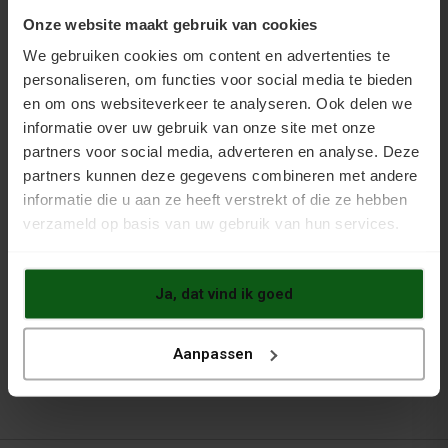
Heeft u vragen over het verven van uw
Onze website maakt gebruik van cookies
cementdekvloer of zandcementvloer, twijfelt u over
We gebruiken cookies om content en advertenties te
de productkeuze of weet u niet zeker of uw vloer
personaliseren, om functies voor social media te bieden
moet worden gepleisterd of gevlinderd? Bel ons
gerust voor vrijblijvend advies:
06 - 26839279
.
en om ons websiteverkeer te analyseren. Ook delen we
informatie over uw gebruik van onze site met onze
Advies is altijd vrijblijvend. De toepassing van
vloercoatings is de eigen verantwoordelijkheid van de
partners voor social media, adverteren en analyse. Deze
uitvoerder. Raadpleeg altijd het technisch datablad
partners kunnen deze gegevens combineren met andere
van het gebruikte product. Bij twijfel over de
informatie die u aan ze heeft verstrekt of die ze hebben
geschiktheid van de ondergrond raden wij aan eerst
verzameld op basis van uw gebruik van hun services.
een proefstuk aan te brengen op een onopvallende
plek.
Ja, dat vind ik goed
Aanpassen