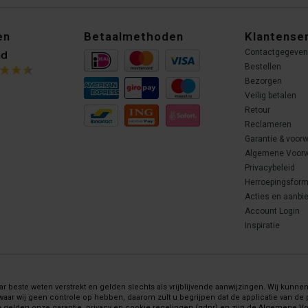
en
Betaalmethoden
Klantense
Contactgegeve
Bestellen
Bezorgen
Veilig betalen
Retour
Reclameren
Garantie & voor
Algemene Voor
Privacybeleid
Herroepingsform
Acties en aanbi
Account Login
Inspiratie
 beste weten verstrekt en gelden slechts als vrijblijvende aanwijzingen. Wij kunnen 
wij geen controle op hebben, daarom zult u begrijpen dat de applicatie van de pr
gelden onze garantie, privacy en cookie regelingen (gdpr) en zijn de Algemene 