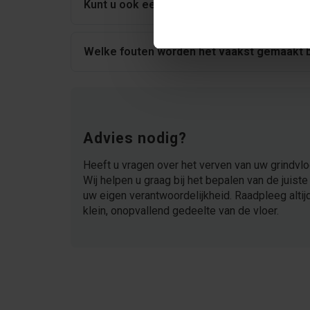
Kunt u ook een grindvloer in nieuwbouw ve
Welke fouten worden het vaakst gemaakt bi
Advies nodig?
Heeft u vragen over het verven van uw grindvl
Wij helpen u graag bij het bepalen van de juiste 
uw eigen verantwoordelijkheid. Raadpleeg altijd 
klein, onopvallend gedeelte van de vloer.