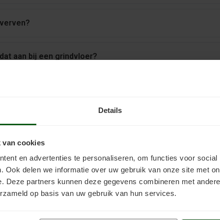
 verven?
dat aan bij een grindvloer?
ste manier?
Details
an een grindvloer?
 van cookies
n een grindvloer en hoe brengt u het aan?
ent en advertenties te personaliseren, om functies voor social
. Ook delen we informatie over uw gebruik van onze site met on
e. Deze partners kunnen deze gegevens combineren met andere i
van grindtegels buiten?
erzameld op basis van uw gebruik van hun services.