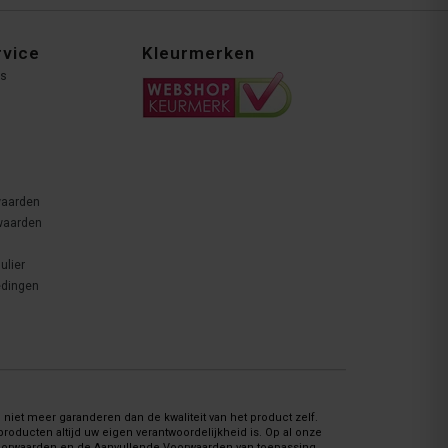
rvice
Kleurmerken
ns
waarden
waarden
ulier
edingen
niet meer garanderen dan de kwaliteit van het product zelf.
oducten altijd uw eigen verantwoordelijkheid is. Op al onze
Voorwaarden en de Aanvullende Voorwaarden van toepassing.