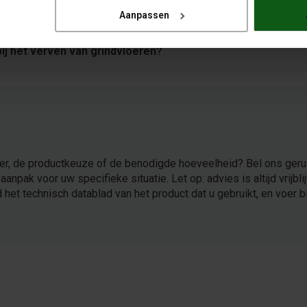
rven?
Aanpassen
j het verven van grindvloeren?
oer, de productkeuze of de benodigde hoeveelheid? Bel ons geru
aanpak voor uw specifieke situatie. Let op: advies is altijd vrijbl
het technisch datablad van het product dat u gebruikt, en voer bi