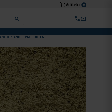
shopping_cart
Artikelen
0
search
call
mail
NEDERLANDSE PRODUCTEN