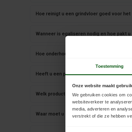
Hoe reinigt u een grindvloer goed voor het
Wanneer is egaliseren nodig en hoe pakt u 
Hoe onderhoudt u een grindvloer op de jui
Toestemming
Heeft u een primer nodig voor het verven v
Onze website maakt gebruik
Welk product gebruikt u voor het verven va
We gebruiken cookies om cont
websiteverkeer te analyseren
media, adverteren en analys
Waar moet u extra op letten bij het verven 
verstrekt of die ze hebben v