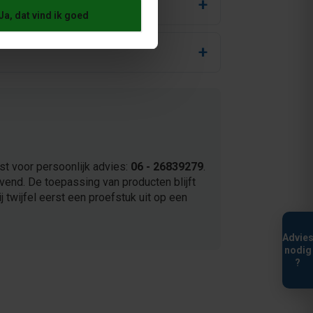
Ja, dat vind ik goed
st voor persoonlijk advies:
06 - 26839279
.
ijvend. De toepassing van producten blijft
j twijfel eerst een proefstuk uit op een
Advie
nodig
?