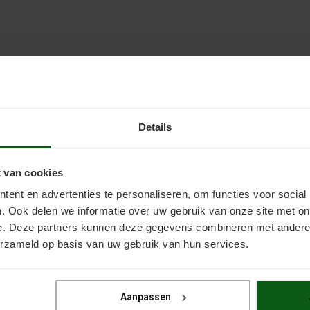
Laminaat Coating Kleur
Laminaat Coating is een watergedragen 2-componenten vloer
Details
slijtvaste toplaag speciaal ontwikkeld voor het verven van la
laminaat Met deze coating geef je een oude laminaatvloe
 van cookies
BEKIJKEN
ent en advertenties te personaliseren, om functies voor social
. Ook delen we informatie over uw gebruik van onze site met on
e. Deze partners kunnen deze gegevens combineren met andere i
erzameld op basis van uw gebruik van hun services.
Aanpassen