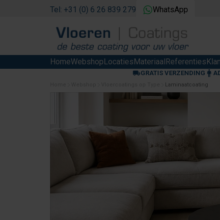
Tel: +31 (0) 6 26 839 279
WhatsApp
Home
Webshop
Locaties
Materiaal
Referenties
Kla
GRATIS VERZENDING
A
Home
Webshop
Vloercoatings op Type
Laminaatcoating