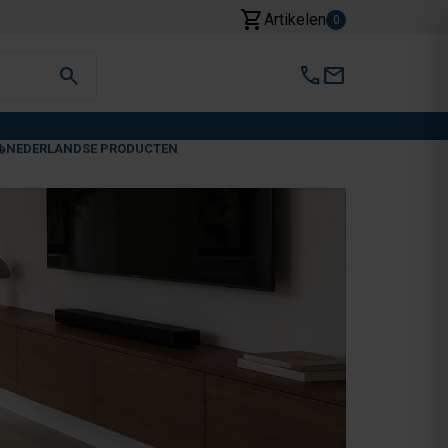
shopping_cart
Artikelen
0
search
call
mail
NEDERLANDSE PRODUCTEN