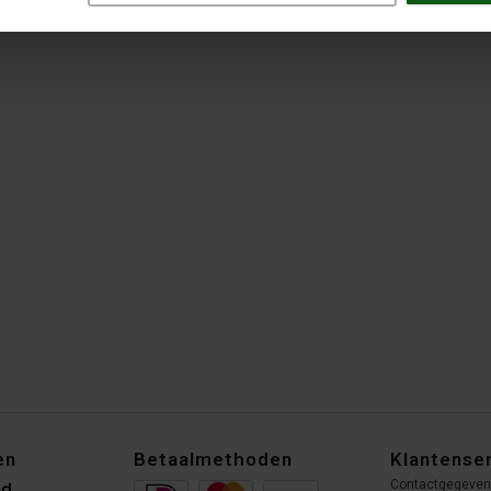
en
Betaalmethoden
Klantense
Contactgegeve