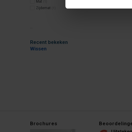
Mat
(1)
Zijdemat
(1)
...
Recent bekeken
Wissen
Brochures
Beoordeling