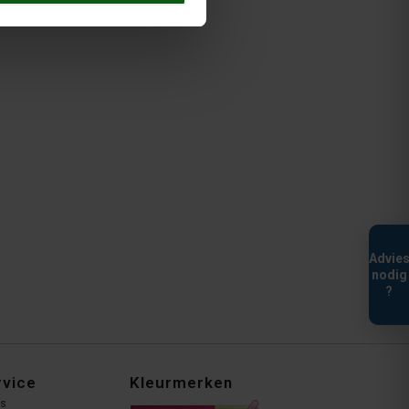
Advie
nodig
?
rvice
Kleurmerken
ns