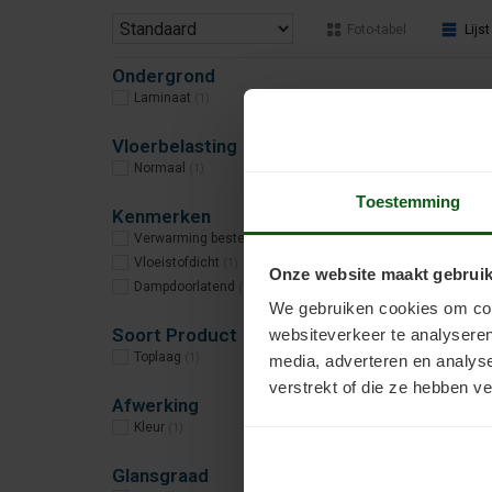
Foto-tabel
Lijst
Ondergrond
Laminaat
(1)
Vloerbelasting
Normaal
(1)
Toestemming
Kenmerken
Verwarming bestendig
(1)
Vloeistofdicht
(1)
Onze website maakt gebruik
Dampdoorlatend
(1)
We gebruiken cookies om cont
Soort Product
websiteverkeer te analyseren
Toplaag
media, adverteren en analys
(1)
verstrekt of die ze hebben v
Afwerking
Kleur
(1)
Glansgraad