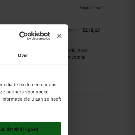
Pagina 1 van 1
€218,63
€229,00
coating op PU-basis: een dekkende, zeer
Over
minaatvloeren binnen. Nieuw leven voor je
 media te bieden en om ons
ze partners voor social
nformatie die u aan ze heeft
Ja, dat vind ik goed