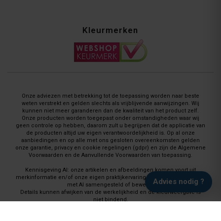
Kleurmerken
Onze adviezen met betrekking tot de toepassing worden naar beste
weten verstrekt en gelden slechts als vrijblijvende aanwijzingen. Wij
kunnen niet meer garanderen dan de kwaliteit van het product zelf.
Onze producten worden toegepast onder omstandigheden waar wij
geen controle op hebben, daarom zult u begrijpen dat de applicatie van
de producten altijd uw eigen verantwoordelijkheid is. Op al onze
aanbiedingen en op alle met ons gesloten overeenkomsten gelden
onze garantie, privacy en cookie regelingen (gdpr) en zijn de Algemene
Voorwaarden en de Aanvullende Voorwaarden van toepassing.
Kennisgeving AI: onze artikelen en afbeeldingen komen voort uit
merkinformatie en/of onze eigen praktijkervaring en worden waar nodig
Advies nodig ?
met AI samengesteld of bewerkt.
Details kunnen afwijken van de werkelijkheid en de kleurweergave is
niet bindend.
Vloeren Coatings, onderdeel van Paint Productions