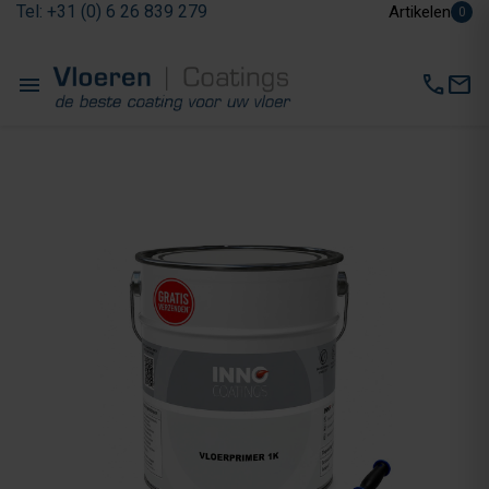
Tel: +31 (0) 6 26 839 279
Artikelen
0
menu
call
mail