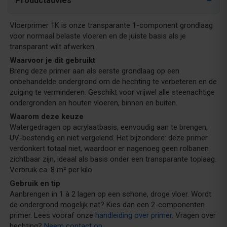
Productadvies
Vloerprimer 1K is onze transparante 1-component grondlaag
voor normaal belaste vloeren en de juiste basis als je
transparant wilt afwerken.
Waarvoor je dit gebruikt
Breng deze primer aan als eerste grondlaag op een
onbehandelde ondergrond om de hechting te verbeteren en de
zuiging te verminderen. Geschikt voor vrijwel alle steenachtige
ondergronden en houten vloeren, binnen en buiten.
Waarom deze keuze
Watergedragen op acrylaatbasis, eenvoudig aan te brengen,
UV-bestendig en niet vergelend. Het bijzondere: deze primer
verdonkert totaal niet, waardoor er nagenoeg geen rolbanen
zichtbaar zijn, ideaal als basis onder een transparante toplaag.
Verbruik ca. 8 m² per kilo.
Gebruik en tip
Aanbrengen in 1 à 2 lagen op een schone, droge vloer. Wordt
de ondergrond mogelijk nat? Kies dan een 2-componenten
primer. Lees vooraf onze
handleiding over primer
. Vragen over
hechting?
Neem contact op
.