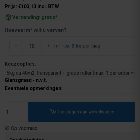
Prijs: €103,13 incl. BTW
package_2
Verzending: gratis*
Hoeveel m² wilt u verven?
−
+
m² =
ca.
2 kg
per laag
Keuzeopties:
Glansgraad - n.v.t.
Eventuele opmerkingen:
Toevoegen aan winkelwagen
Op voorraad