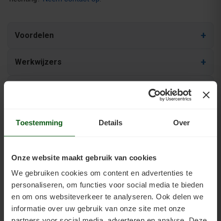
Voordelen
Werkwijzers
Kenmerken
Handleidingen
Toestemming
Details
Over
Download
Onze website maakt gebruik van cookies
Aanbieding
We gebruiken cookies om content en advertenties te
personaliseren, om functies voor social media te bieden
Service
en om ons websiteverkeer te analyseren. Ook delen we
informatie over uw gebruik van onze site met onze
partners voor social media, adverteren en analyse. Deze