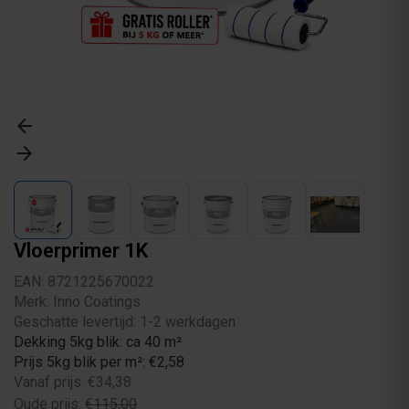
arrow_back
arrow_forward
Vloerprimer 1K
EAN: 8721225670022
Merk: Inno Coatings
Geschatte levertijd: 1-2 werkdagen
Dekking 5kg blik: ca 40 m²
Prijs 5kg blik per m²: €2,58
Vanaf prijs: €34,38
Oude prijs:
€115,00