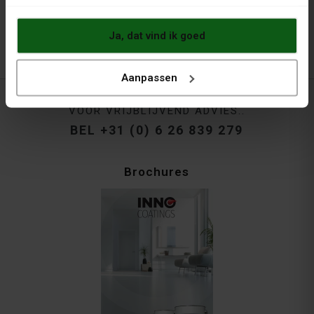
Ja, dat vind ik goed
Aanpassen
VOOR VRIJBLIJVEND ADVIES..
BEL +31 (0) 6 26 839 279
Brochures