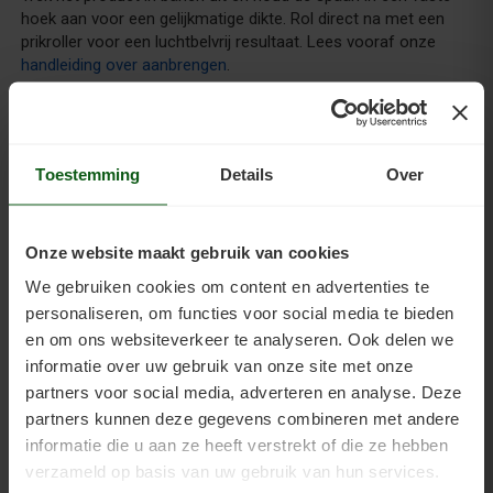
hoek aan voor een gelijkmatige dikte. Rol direct na met een
prikroller voor een luchtbelvrij resultaat. Lees vooraf onze
handleiding over aanbrengen
.
Voordelen
Toestemming
Details
Over
Kenmerken
Onze website maakt gebruik van cookies
Gerelateerde producten
We gebruiken cookies om content en advertenties te
personaliseren, om functies voor social media te bieden
en om ons websiteverkeer te analyseren. Ook delen we
informatie over uw gebruik van onze site met onze
partners voor social media, adverteren en analyse. Deze
partners kunnen deze gegevens combineren met andere
Vulprimer 2K Pro
informatie die u aan ze heeft verstrekt of die ze hebben
verzameld op basis van uw gebruik van hun services.