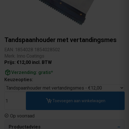
Tandspaanhouder met vertandingsmes
EAN: 1854028 1854028502
Merk: Inno Coatings
Prijs: €12,00 incl. BTW
package_2
Verzending: gratis*
Keuzeopties:
Toevoegen aan winkelwagen
Op voorraad
Productadvies