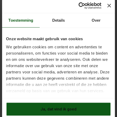
nodig, daar volstaat handmatig doorroeren. Voor kleine blikken
en aanmaakhoeveelheden kies je de kleine kunststof
verfmixer, een groot mengdeel laat een klein blik klotsen en
spatten.
Toestemming
Details
Over
Zo gebruik je het
Meng langzaam draaiend en niet te lang, zo voorkom je micro-
luchtbellen, en werk binnen de verwerkingstijd. Lees vooraf de
Onze website maakt gebruik van cookies
handleiding over mengen
.
We gebruiken cookies om content en advertenties te
personaliseren, om functies voor social media te bieden
en om ons websiteverkeer te analyseren. Ook delen we
Voordelen
informatie over uw gebruik van onze site met onze
partners voor social media, adverteren en analyse. Deze
partners kunnen deze gegevens combineren met andere
informatie die u aan ze heeft verstrekt of die ze hebben
verzameld op basis van uw gebruik van hun services.
Ja, dat vind ik goed
VOOR VRIJBLIJVEND ADVIES..