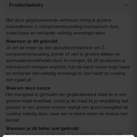
Productadvies
Met deze gegalvaniseerde verfmixer meng je grotere
hoeveelheden 2-componentencoating mechanisch door,
zodat basis en verharder volledig vermengd raken.
Waarvoor je dit gebruikt
Je zet de mixer op een (accu)boormachine om 2-
componentencoating, primer of verf in grotere blikken en
aanmaakhoeveelheden door te mengen. Bij 2K-producten is
mechanisch mengen verplicht, met de hand roeren krijgt basis
en verharder niet volledig vermengd en dan hardt de coating
niet egaal uit.
Waarom deze keuze
Het mengdeel is gemaakt van gegalvaniseerd staal en in een
grotere maat leverbaar, zodat je de maat bij je verpakking laat
passen. In een grotere emmer mengt een groot mengdeel de
coating volledig door, waar een te kleine mixer de massa niet
bereikt.
Wanneer je dit beter niet gebruikt
Bij 1-componenten producten is mechanisch mengen niet