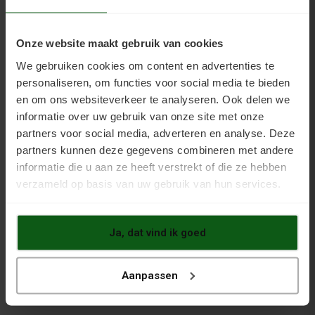
Vulprimer 2K Pro
Onze website maakt gebruik van cookies
€137,50
€145,00
We gebruiken cookies om content en advertenties te
personaliseren, om functies voor social media te bieden
Vulprimer Pro is een
en om ons websiteverkeer te analyseren. Ook delen we
oplosmiddelvrij, 2 componenten
informatie over uw gebruik van onze site met onze
product op epoxy of polyurethaan
partners voor social media, adverteren en analyse. Deze
basis. Dit product heeft speciale
partners kunnen deze gegevens combineren met andere
aandacht nodig! Lees zorgvuldig
informatie die u aan ze heeft verstrekt of die ze hebben
de uitgebreide werkwijzer door of
verzameld op basis van uw gebruik van hun services.
neem contact met ons op!
BEKIJKEN
Ja, dat vind ik goed
Aanpassen