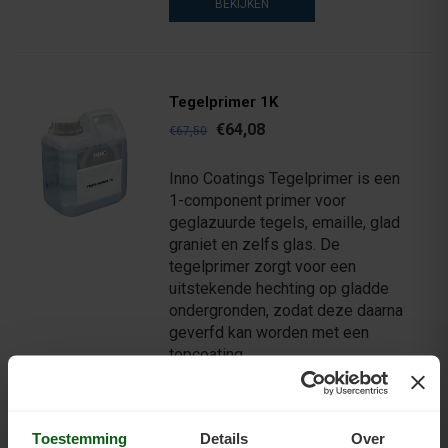
BEKIJKEN
Tegelprimer 1K
€64,08
€67,50
Inno Coatings Tegelprimer is een
1-component primer voor
geglazuurde tegels, emaille, glad
graniet en zelfs glas. De
tegelprimer zorgt voor een
uitstekende hechting op gladde
ondergronden, zodat deze daarna
geverfd kan worden met een
topcoating.
BEKIJKEN
Toestemming
Details
Over