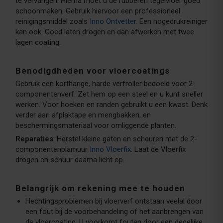
te vervangen. Hierna moet u de rubberen tegelvloer goed
schoonmaken. Gebruik hiervoor een professioneel
reinigingsmiddel zoals
Inno Ontvetter
. Een hogedrukreiniger
kan ook. Goed laten drogen en dan afwerken met twee
lagen coating.
Benodigdheden voor vloercoatings
Gebruik een kortharige, harde verfroller bedoeld voor 2-
componentenverf. Zet hem op een steel en u kunt sneller
werken. Voor hoeken en randen gebruikt u een kwast. Denk
verder aan afplaktape en mengbakken, en
beschermingsmateriaal voor omliggende planten.
Reparaties
: Herstel kleine gaten en scheuren met de 2-
componentenplamuur
Inno Vloerfix
. Laat de Vloerfix
drogen en schuur daarna licht op.
Belangrijk om rekening mee te houden
Hechtingsproblemen bij vloerverf ontstaan veelal door
een fout bij de voorbehandeling of het aanbrengen van
de vloercoating. U voorkomt fouten door een degelijke