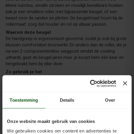
kleine ruimtes, smalle stroken en moeilijk bereikbare hoeken
pak je een smallere roller met bijpassende beugel, of een
kwast voor de randen en plinten. De beugelmaat hoort bij de
rollermaat: zorg dat houder en rol op elkaar passen.
Waarom deze beugel
De handgreep is ergonomisch gevormd, zodat je ook bij grote
klussen comfortabel doorwerkt. En anders dan de roller, die je
na een 2-componentenklus weggooit omdat de coating
uithardt, gaat de beugel jaren mee: je koopt hem één keer en
hergebruikt hem bij elke vloer.
Zo gebruik je het
Klik de roller in de beugel, zet de beugel op een verlengsteel en
rol de vloer in brede, overlappende banen. Bekijk in de
handleiding over benodigdheden
welk gereedschap je verder
nodig hebt voor je klus.
Toestemming
Details
Over
Voordelen
Onze website maakt gebruik van cookies
We gebruiken cookies om content en advertenties te