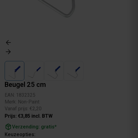
arrow_back
arrow_forward
Beugel 25 cm
EAN: 1832325
Merk: Non-Paint
Vanaf prijs: €2,20
Prijs: €3,85 incl. BTW
package_2
Verzending: gratis*
Keuzeopties: