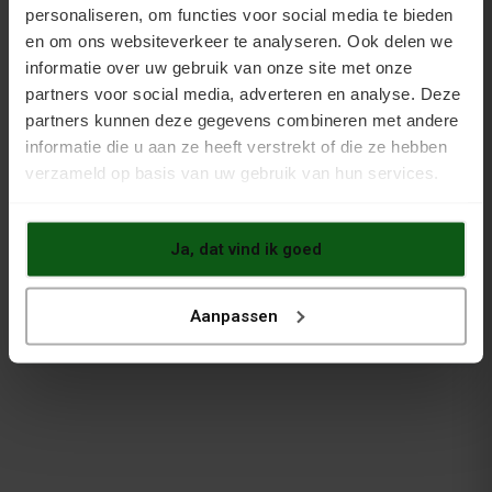
Klanten kopen vaak ook
personaliseren, om functies voor social media te bieden
en om ons websiteverkeer te analyseren. Ook delen we
informatie over uw gebruik van onze site met onze
partners voor social media, adverteren en analyse. Deze
partners kunnen deze gegevens combineren met andere
informatie die u aan ze heeft verstrekt of die ze hebben
verzameld op basis van uw gebruik van hun services.
Topcoat 1K Pro
Roller Standard
Transparant
Ja, dat vind ik goed
Aanpassen
Ontvetter