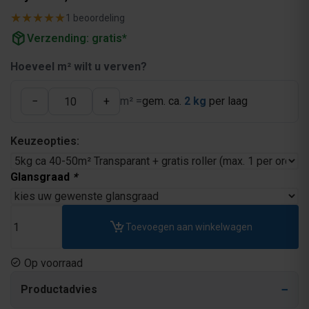
★★★★★
★★★★★
1 beoordeling
package_2
Verzending: gratis*
Hoeveel m² wilt u verven?
−
+
m² =
gem. ca.
2 kg
per laag
Keuzeopties:
Glansgraad
*
Toevoegen aan winkelwagen
Op voorraad
Productadvies