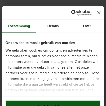
Glansgraad
Beoordelingen
Toestemming
Details
Over
Handleidingen
Onze website maakt gebruik van cookies
Download
We gebruiken cookies om content en advertenties te
personaliseren, om functies voor social media te bieden
Aanbieding
en om ons websiteverkeer te analyseren. Ook delen we
informatie over uw gebruik van onze site met onze
partners voor social media, adverteren en analyse. Deze
Service
partners kunnen deze gegevens combineren met andere
informatie die u aan ze heeft verstrekt of die ze hebben
Vloersoorten
verzameld op basis van uw gebruik van hun services.
Anhydrietvloer verven
Bakstenenvloer verven