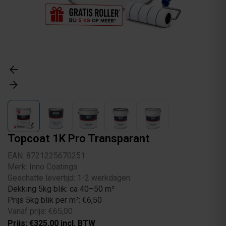
arrow_back
arrow_forward
Topcoat 1K Pro Transparant
EAN: 8721225670251
Merk: Inno Coatings
Geschatte levertijd: 1-2 werkdagen
Dekking 5kg blik: ca 40–50 m²
Prijs 5kg blik per m²: €6,50
Vanaf prijs: €65,00
Prijs: €325,00 incl. BTW