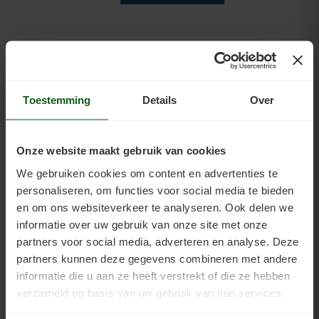
Ontvetter
€17,88
€19,00
Toestemming
Details
Over
Inno Coatings Ontvetter is een zeer
sterk ontvettend en desinfecterend
reinigingsmiddel. Deze
Onze website maakt gebruik van cookies
vloerreiniger lost vet op in plaats
We gebruiken cookies om content en advertenties te
van het te verplaatsen, zoals veel
personaliseren, om functies voor social media te bieden
andere reinigers. Deze
en om ons websiteverkeer te analyseren. Ook delen we
vloerreiniger is het beste middel
informatie over uw gebruik van onze site met onze
voor het reinigen en ontvetten
partners voor social media, adverteren en analyse. Deze
partners kunnen deze gegevens combineren met andere
BEKIJKEN
informatie die u aan ze heeft verstrekt of die ze hebben
verzameld op basis van uw gebruik van hun services.