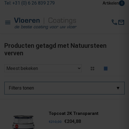
Tel: +31 (0) 6 26 839 279
Artikelen
0
menu
call
mail
Producten getagd met Natuursteen
verven
Filters tonen
Topcoat 2K Transparant
€204,88
€210,00