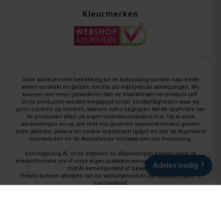
Kleurmerken
Onze adviezen met betrekking tot de toepassing worden naar beste
weten verstrekt en gelden slechts als vrijblijvende aanwijzingen. Wij
kunnen niet meer garanderen dan de kwaliteit van het product zelf.
Onze producten worden toegepast onder omstandigheden waar wij
geen controle op hebben, daarom zult u begrijpen dat de applicatie van
de producten altijd uw eigen verantwoordelijkheid is. Op al onze
aanbiedingen en op alle met ons gesloten overeenkomsten gelden
onze garantie, privacy en cookie regelingen (gdpr) en zijn de Algemene
Voorwaarden en de Aanvullende Voorwaarden van toepassing.
Kennisgeving AI: onze artikelen en afbeeldingen komen voort uit
merkinformatie en/of onze eigen praktijkervaring en worden waar nodig
Advies nodig ?
met AI samengesteld of bewerkt.
Details kunnen afwijken van de werkelijkheid en de kleurweergave is
niet bindend.
Vloeren Coatings, onderdeel van Paint Productions
Randstad 22, Huisnummer 46, 1316 BZ Almere, Nederland
(let op: geen retour-verzendadres)