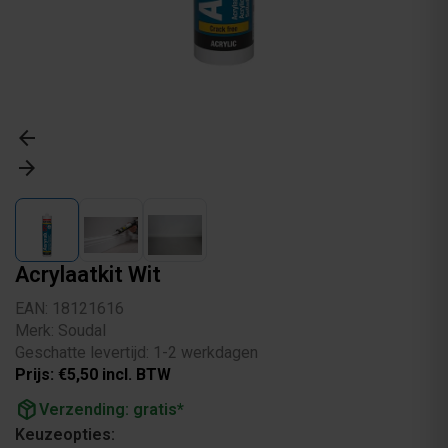
arrow_back
arrow_forward
Acrylaatkit Wit
EAN: 18121616
Merk: Soudal
Geschatte levertijd: 1-2 werkdagen
Prijs: €5,50 incl. BTW
package_2
Verzending: gratis*
Keuzeopties: