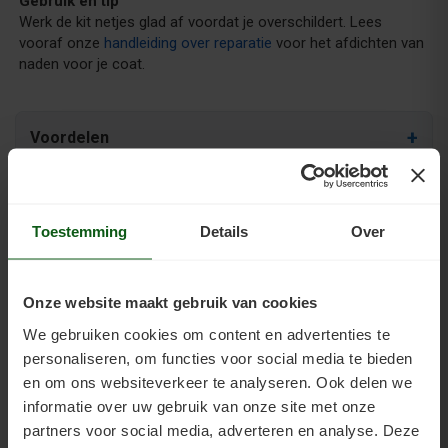
Gebruik en tip
Werk de kit netjes glad af voordat je overschildert. Lees
vooraf onze
handleiding over reparatie
voor het afdichten van
naden voor je coat.
Voordelen
Kenmerken
Toestemming
Details
Over
Klanten kopen vaak ook
Onze website maakt gebruik van cookies
We gebruiken cookies om content en advertenties te
personaliseren, om functies voor social media te bieden
en om ons websiteverkeer te analyseren. Ook delen we
informatie over uw gebruik van onze site met onze
Universeel Verdunning
Ontvetter
partners voor social media, adverteren en analyse. Deze