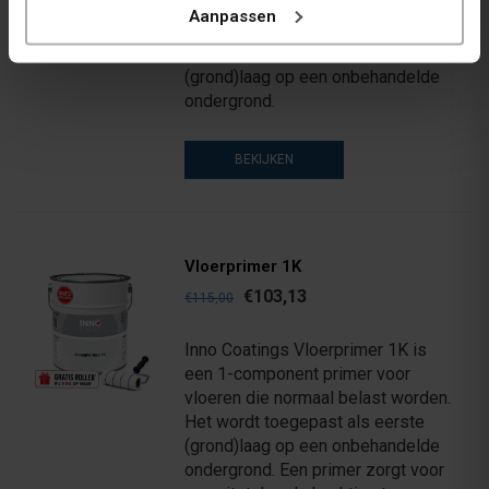
worden. Ook zeer geschikt als
Aanpassen
grondlaag in natte ruimtes. Het
wordt toegepast als eerste
(grond)laag op een onbehandelde
ondergrond.
BEKIJKEN
Vloerprimer 1K
€103,13
€115,00
Inno Coatings Vloerprimer 1K is
een 1-component primer voor
vloeren die normaal belast worden.
Het wordt toegepast als eerste
(grond)laag op een onbehandelde
ondergrond. Een primer zorgt voor