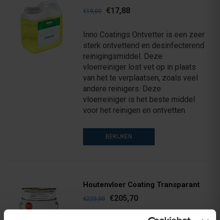
€17,88
€19,00
Inno Coatings Ontvetter is een zeer
sterk ontvettend en desinfecterend
reinigingsmiddel. Deze
vloerreiniger lost vet op in plaats
van het te verplaatsen, zoals veel
andere reinigers. Deze
vloerreiniger is het beste middel
voor het reinigen en ontvetten
BEKIJKEN
Houtenvloer Coating Transparant
€205,70
€220,00