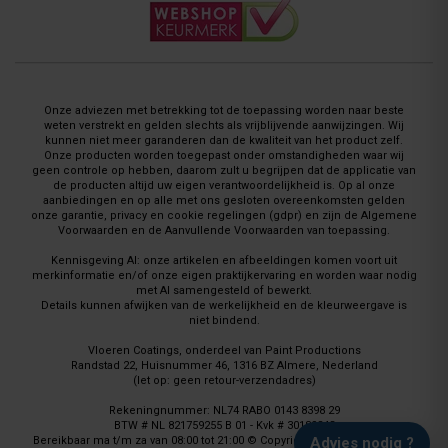
Onze adviezen met betrekking tot de toepassing worden naar beste
weten verstrekt en gelden slechts als vrijblijvende aanwijzingen. Wij
kunnen niet meer garanderen dan de kwaliteit van het product zelf.
Onze producten worden toegepast onder omstandigheden waar wij
geen controle op hebben, daarom zult u begrijpen dat de applicatie van
de producten altijd uw eigen verantwoordelijkheid is. Op al onze
aanbiedingen en op alle met ons gesloten overeenkomsten gelden
onze garantie, privacy en cookie regelingen (gdpr) en zijn de Algemene
Voorwaarden en de Aanvullende Voorwaarden van toepassing.
Kennisgeving AI: onze artikelen en afbeeldingen komen voort uit
merkinformatie en/of onze eigen praktijkervaring en worden waar nodig
met AI samengesteld of bewerkt.
Details kunnen afwijken van de werkelijkheid en de kleurweergave is
niet bindend.
Vloeren Coatings, onderdeel van Paint Productions
Randstad 22, Huisnummer 46, 1316 BZ Almere, Nederland
(let op: geen retour-verzendadres)
Rekeningnummer: NL74 RABO 0143 8398 29
BTW # NL 821759255 B 01 - Kvk # 30189843
Bereikbaar ma t/m za van 08:00 tot 21:00 © Copyright 2008 - 2026 Vloeren
Advies nodig ?