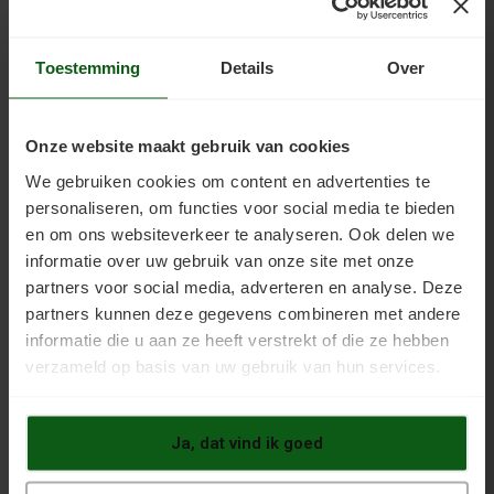
Houtenvloer Coating is een
watergedragen 2-componenten
vloercoating op PU-basis: een
Toestemming
Details
Over
slijtvaste toplaag voor houten
vloeren die normaal belast worden,
binnen. Voor hout dat natuurlijk blijft
Onze website maakt gebruik van cookies
Geschikt voor houten vloeren,
planken, parket en zelfs (antieke)
We gebruiken cookies om content en advertenties te
personaliseren, om functies voor social media te bieden
en om ons websiteverkeer te analyseren. Ook delen we
BEKIJKEN
informatie over uw gebruik van onze site met onze
partners voor social media, adverteren en analyse. Deze
partners kunnen deze gegevens combineren met andere
informatie die u aan ze heeft verstrekt of die ze hebben
Vloerprimer 2K
verzameld op basis van uw gebruik van hun services.
€178,20
€184,00
Inno Coatings Vloerprimer 2K is
Ja, dat vind ik goed
een 2-componenten primer voor
ondergronden die zwaar belast