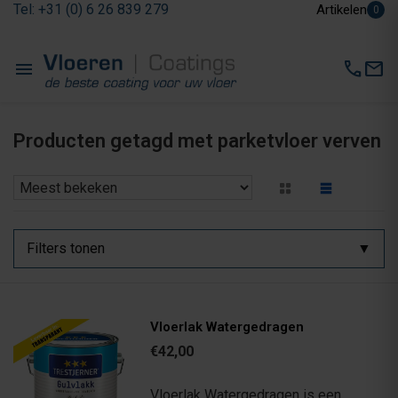
Tel: +31 (0) 6 26 839 279
Artikelen
0
menu
call
mail
Producten getagd met parketvloer verven
Filters tonen
Vloerlak Watergedragen
€42,00
Vloerlak Watergedragen is een