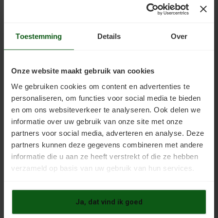
Garagevloer Coating Kleur
€198,00
€215,00
Toestemming
Details
Over
Garagevloer Coating Kleur is een
watergedragen, oplosmiddelvrije 2-
componenten vloercoating op
Onze website maakt gebruik van cookies
epoxybasis: een sterke toplaag
We gebruiken cookies om content en advertenties te
voor garages en werkplaatsen die
personaliseren, om functies voor social media te bieden
zwaar of professioneel belast
en om ons websiteverkeer te analyseren. Ook delen we
worden. Voor garage en werkplaats
informatie over uw gebruik van onze site met onze
Deze epoxy vloercoating is gesch
partners voor social media, adverteren en analyse. Deze
partners kunnen deze gegevens combineren met andere
BEKIJKEN
informatie die u aan ze heeft verstrekt of die ze hebben
verzameld op basis van uw gebruik van hun services.
Ontvetter
Ja, dat vind ik goed
€17,88
€19,00