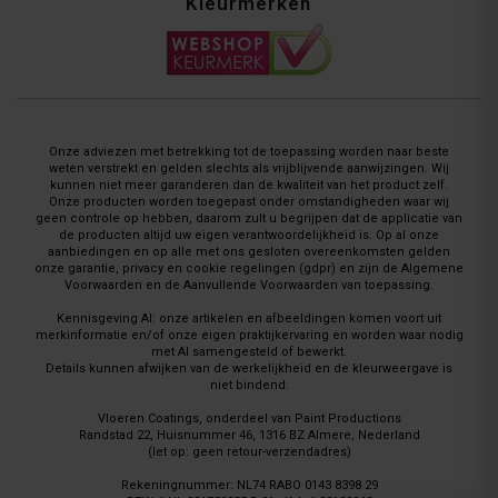
Kleurmerken
Onze adviezen met betrekking tot de toepassing worden naar beste
weten verstrekt en gelden slechts als vrijblijvende aanwijzingen. Wij
kunnen niet meer garanderen dan de kwaliteit van het product zelf.
Onze producten worden toegepast onder omstandigheden waar wij
geen controle op hebben, daarom zult u begrijpen dat de applicatie van
de producten altijd uw eigen verantwoordelijkheid is. Op al onze
aanbiedingen en op alle met ons gesloten overeenkomsten gelden
onze garantie, privacy en cookie regelingen (gdpr) en zijn de Algemene
Voorwaarden en de Aanvullende Voorwaarden van toepassing.
Kennisgeving AI: onze artikelen en afbeeldingen komen voort uit
merkinformatie en/of onze eigen praktijkervaring en worden waar nodig
met AI samengesteld of bewerkt.
Details kunnen afwijken van de werkelijkheid en de kleurweergave is
niet bindend.
Vloeren Coatings, onderdeel van Paint Productions
Randstad 22, Huisnummer 46, 1316 BZ Almere, Nederland
(let op: geen retour-verzendadres)
Rekeningnummer: NL74 RABO 0143 8398 29