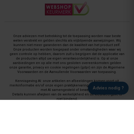
Onze adviezen met betrekking tot de toepassing worden naar beste
weten verstrekt en gelden slechts als vrijblijvende aanwijzingen. Wij
kunnen niet meer garanderen dan de kwaliteit van het product zelf.
Onze producten worden toegepast onder omstandigheden waar wij
geen controle op hebben, daarom zult u begrijpen dat de applicatie van
de producten altijd uw eigen verantwoordelijkheid is. Op al onze
aanbiedingen en op alle met ons gesloten overeenkomsten gelden
onze garantie, privacy en cookie regelingen (gdpr) en zijn de Algemene
Voorwaarden en de Aanvullende Voorwaarden van toepassing.
Kennisgeving AI: onze artikelen en afbeeldingen komen voort uit
merkinformatie en/of onze eigen praktijkervaring en worden waar nodig
Advies nodig ?
met AI samengesteld of bewerkt.
Details kunnen afwijken van de werkelijkheid en de kleurweergave is
niet bindend.
Vloeren Coatings, onderdeel van Paint Productions
Randstad 22, Huisnummer 46, 1316 BZ Almere, Nederland
(let op: geen retour-verzendadres)
Rekeningnummer: NL74 RABO 0143 8398 29
BTW # NL 821759255 B 01 - Kvk # 30189843