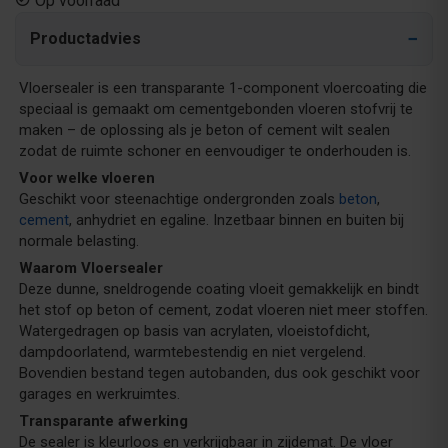
Op voorraad
Productadvies
Vloersealer is een transparante 1-component vloercoating die
speciaal is gemaakt om cementgebonden vloeren stofvrij te
maken – de oplossing als je beton of cement wilt sealen
zodat de ruimte schoner en eenvoudiger te onderhouden is.
Voor welke vloeren
Geschikt voor steenachtige ondergronden zoals
beton
,
cement
, anhydriet en egaline. Inzetbaar binnen en buiten bij
normale belasting.
Waarom Vloersealer
Deze dunne, sneldrogende coating vloeit gemakkelijk en bindt
het stof op beton of cement, zodat vloeren niet meer stoffen.
Watergedragen op basis van acrylaten, vloeistofdicht,
dampdoorlatend, warmtebestendig en niet vergelend.
Bovendien bestand tegen autobanden, dus ook geschikt voor
garages en werkruimtes.
Transparante afwerking
De sealer is kleurloos en verkrijgbaar in zijdemat. De vloer