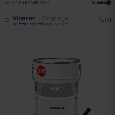
Tel: +31 (0) 6 26 839 279
Artikelen
0
menu
call
mail