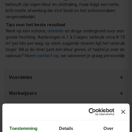
behoudt zijn eigen kleur en uitstraling, maar krijgt een nette,
licht matte afwerking die stof bindt en het schoonmaken
vergemakkelijkt.
Tips voor het beste resultaat
Werk op een schone,
ontvette
en droge ondergrond voor een
goede hechting. Aanbrengen in 1 à 2 lagen, verbruik circa 8-10
m² per kilo per laag; op sterk zuigende vloeren ligt het verbruik
hoger. Wil je de vloer juist een kleur geven, of twijfel je over de
opbouw?
Neem contact op
, we adviseren je graag persoonlijk.
Voordelen
Werkwijzers
Kenmerken
Glansgraad
Toestemming
Details
Over