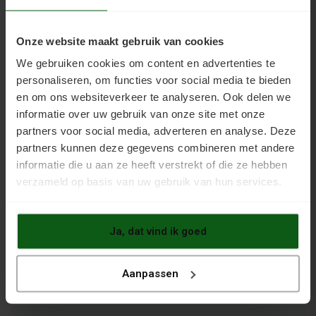
Handleidingen
Onze website maakt gebruik van cookies
Download
We gebruiken cookies om content en advertenties te
personaliseren, om functies voor social media te bieden
en om ons websiteverkeer te analyseren. Ook delen we
Aanbieding
informatie over uw gebruik van onze site met onze
partners voor social media, adverteren en analyse. Deze
Service
partners kunnen deze gegevens combineren met andere
informatie die u aan ze heeft verstrekt of die ze hebben
Vloersoorten
verzameld op basis van uw gebruik van hun services.
Anhydrietvloer verven
Bakstenenvloer verven
Ja, dat vind ik goed
Betonlook verven
Betontegels verven
Betonvloer verven
Cementvloer verven
Egalinevloer verven
Aanpassen
Plavuizenvloer verven
Vloertegels verven