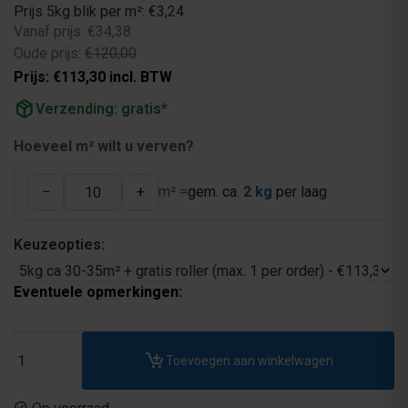
Prijs 5kg blik per m²: €3,24
Vanaf prijs: €34,38
Oude prijs:
€120,00
Prijs: €113,30 incl. BTW
package_2
Verzending: gratis*
Hoeveel m² wilt u verven?
−
+
m² =
gem. ca.
2 kg
per laag
Keuzeopties:
Eventuele opmerkingen:
Toevoegen aan winkelwagen