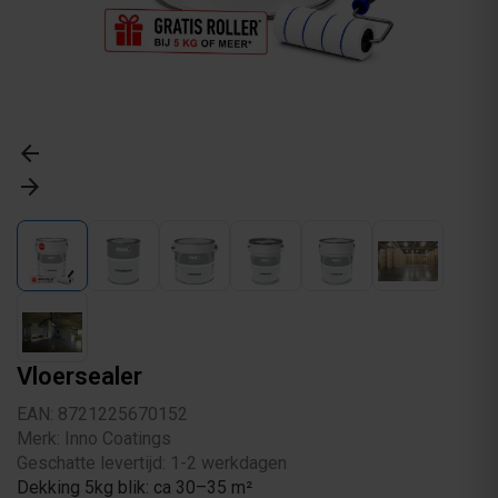
arrow_back
arrow_forward
Vloersealer
EAN: 8721225670152
Merk: Inno Coatings
Geschatte levertijd: 1-2 werkdagen
Dekking 5kg blik: ca 30–35 m²