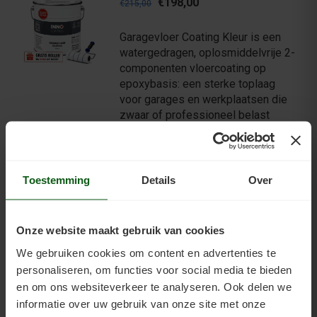
€198,00
€215,00
Garagevloer Coating Kleur is een
watergedragen, oplosmiddelvrije 2-
componenten vloercoating op
epoxybasis: een sterke toplaag
voor garages en werkplaatsen die
zwaar of professioneel belast
worden. Voor garage en werkplaats
Deze epoxy vloercoating is gesch
Toestemming
Details
Over
BEKIJKEN
Onze website maakt gebruik van cookies
We gebruiken cookies om content en advertenties te
Vloersealer
personaliseren, om functies voor social media te bieden
€113,30
€120,00
en om ons websiteverkeer te analyseren. Ook delen we
informatie over uw gebruik van onze site met onze
Inno Coatings Vloersealer is een 1-