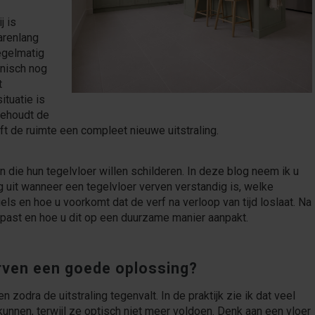
j is
jarenlang
egelmatig
hnisch nog
t
ituatie is
behoudt de
t de ruimte een compleet nieuwe uitstraling.
n die hun tegelvloer willen schilderen. In deze blog neem ik u
g uit wanneer een tegelvloer verven verstandig is, welke
els en hoe u voorkomt dat de verf na verloop van tijd loslaat. Na
 past en hoe u dit op een duurzame manier aanpakt.
rven een goede oplossing?
 zodra de uitstraling tegenvalt. In de praktijk zie ik dat veel
kunnen, terwijl ze optisch niet meer voldoen. Denk aan een vloer