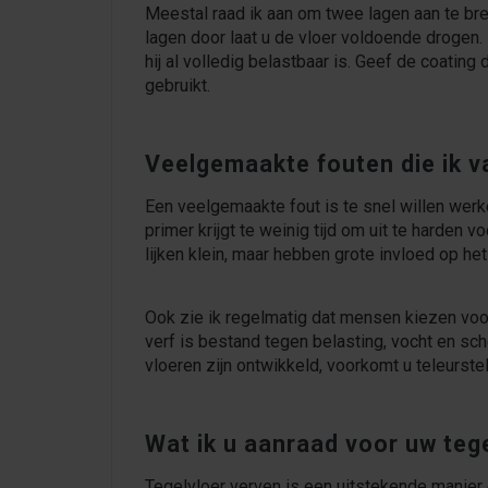
Meestal raad ik aan om twee lagen aan te b
lagen door laat u de vloer voldoende drogen. 
hij al volledig belastbaar is. Geef de coating 
gebruikt.
Veelgemaakte fouten die ik v
Een veelgemaakte fout is te snel willen werken
primer krijgt te weinig tijd om uit te harden
lijken klein, maar hebben grote invloed op het
Ook zie ik regelmatig dat mensen kiezen voor 
verf is bestand tegen belasting, vocht en s
vloeren zijn ontwikkeld, voorkomt u teleurstel
Wat ik u aanraad voor uw teg
Tegelvloer verven is een uitstekende manier 