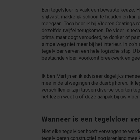
Een tegelvloer is vaak een bewuste keuze. Hi
slijtvast, makkelijk schoon te houden en kan 
meegaan. Toch hoor ik bij Vloeren Coatings r
dezelfde twijfel terugkomen. De vloer is tec
prima, maar oogt verouderd, te donker of pas
simpelweg niet meer bij het interieur. In zo’n s
tegelvloer verven een hele logische stap. U 
bestaande vloer, voorkomt breekwerk en geef
Ik ben Martijn en ik adviseer dagelijks mense
mee in de afwegingen die daarbij horen. Ik le
verschillen er zijn tussen diverse soorten teg
het lezen weet u of deze aanpak bij uw vloer
Wanneer is een tegelvloer ve
Niet elke tegelvloer hoeft vervangen te worden
tegelvloeren constructief nog jarenlang mee 