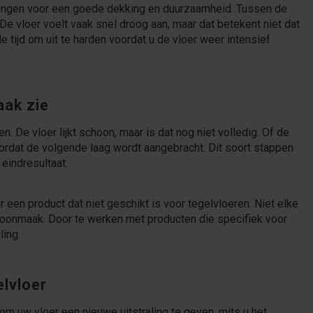
rengen voor een goede dekking en duurzaamheid. Tussen de
De vloer voelt vaak snel droog aan, maar dat betekent niet dat
de tijd om uit te harden voordat u de vloer weer intensief
aak zie
. De vloer lijkt schoon, maar is dat nog niet volledig. Of de
 voordat de volgende laag wordt aangebracht. Dit soort stappen
 eindresultaat.
een product dat niet geschikt is voor tegelvloeren. Niet elke
choonmaak. Door te werken met producten die specifiek voor
ling.
elvloer
om uw vloer een nieuwe uitstraling te geven, mits u het