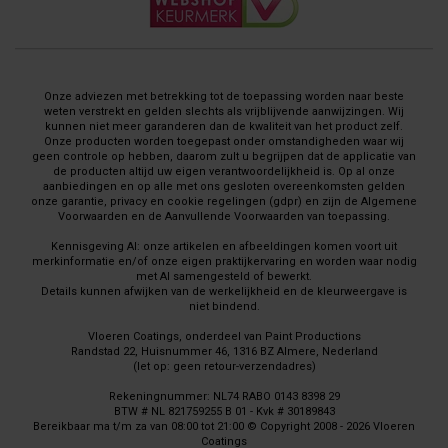
Onze adviezen met betrekking tot de toepassing worden naar beste
weten verstrekt en gelden slechts als vrijblijvende aanwijzingen. Wij
kunnen niet meer garanderen dan de kwaliteit van het product zelf.
Onze producten worden toegepast onder omstandigheden waar wij
geen controle op hebben, daarom zult u begrijpen dat de applicatie van
de producten altijd uw eigen verantwoordelijkheid is. Op al onze
aanbiedingen en op alle met ons gesloten overeenkomsten gelden
onze garantie, privacy en cookie regelingen (gdpr) en zijn de Algemene
Voorwaarden en de Aanvullende Voorwaarden van toepassing.
Kennisgeving AI: onze artikelen en afbeeldingen komen voort uit
merkinformatie en/of onze eigen praktijkervaring en worden waar nodig
met AI samengesteld of bewerkt.
Details kunnen afwijken van de werkelijkheid en de kleurweergave is
niet bindend.
Vloeren Coatings, onderdeel van Paint Productions
Randstad 22, Huisnummer 46, 1316 BZ Almere, Nederland
(let op: geen retour-verzendadres)
Rekeningnummer: NL74 RABO 0143 8398 29
BTW # NL 821759255 B 01 - Kvk # 30189843
Bereikbaar ma t/m za van 08:00 tot 21:00 © Copyright 2008 - 2026 Vloeren
Coatings