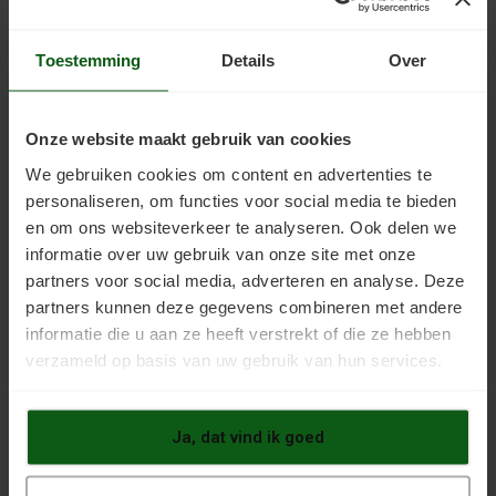
Recente artikelen
Toestemming
Details
Over
Anhydrietvloer verven? Dit raad ik u aan voor een goed
resultaat
Tegelvloer verven: zo geeft u uw vloer een nieuwe
Onze website maakt gebruik van cookies
uitstraling
We gebruiken cookies om content en advertenties te
Grindvloer verven: zo geeft u uw vloer een strakke, nieuwe
uitstraling
personaliseren, om functies voor social media te bieden
en om ons websiteverkeer te analyseren. Ook delen we
Vinylvloer verven: een slimme manier om uw vloer te
informatie over uw gebruik van onze site met onze
vernieuwen
partners voor social media, adverteren en analyse. Deze
Bedrijfsvloeren coaten: welke verf is geschikt?
partners kunnen deze gegevens combineren met andere
Marmoleum vloeren verven: zo geeft u uw vloer een
informatie die u aan ze heeft verstrekt of die ze hebben
tweede leven met kunststof coating
verzameld op basis van uw gebruik van hun services.
Transparante coating op tegelvloeren: zo beschermt u uw
tegels beter
Ja, dat vind ik goed
Welke primer heb ik nodig voor mijn vloer?
Epoxy garagevloer: waarom dit de beste keuze is