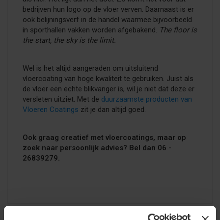
bedrijven hun logo op de vloer verven. Daarnaast is er
ook belijningsverf in de handel waarmee bijvoorbeeld
in sporthallen vakken worden afgebakend.
The floor is
the start, the sky is the limit.
Wel is het altijd aangeraden om uitsluitend
vloercoating van hoge kwaliteit te gebruiken. Juist als
de vloer een echte blikvanger is, wil je niet dat deze er
versleten uitziet. Met de
duurzaamste producten van
Vloeren Coatings
zit je dan altijd goed.
Ook graag creatief met vloercoatings, maar op
zoek naar persoonlijk advies? Bel dan 06 -
26839279.