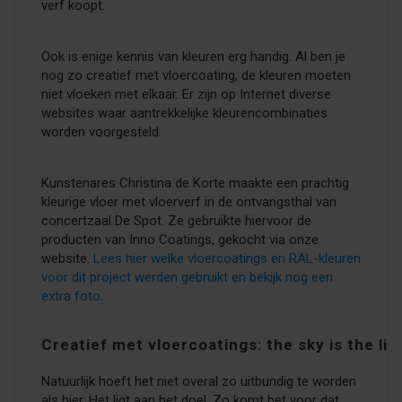
verf koopt.
Ook is enige kennis van kleuren erg handig. Al ben je
nog zo creatief met vloercoating, de kleuren moeten
niet vloeken met elkaar. Er zijn op Internet diverse
websites waar aantrekkelijke kleurencombinaties
worden voorgesteld.
Kunstenares Christina de Korte maakte een prachtig
kleurige vloer met vloerverf in de ontvangsthal van
concertzaal De Spot. Ze gebruikte hiervoor de
producten van Inno Coatings, gekocht via onze
website.
Lees hier welke vloercoatings en RAL-kleuren
voor dit project werden gebruikt en bekijk nog een
extra foto
.
Creatief met vloercoatings: the sky is the lim
Natuurlijk hoeft het niet overal zo uitbundig te worden
als hier. Het ligt aan het doel. Zo komt het voor dat