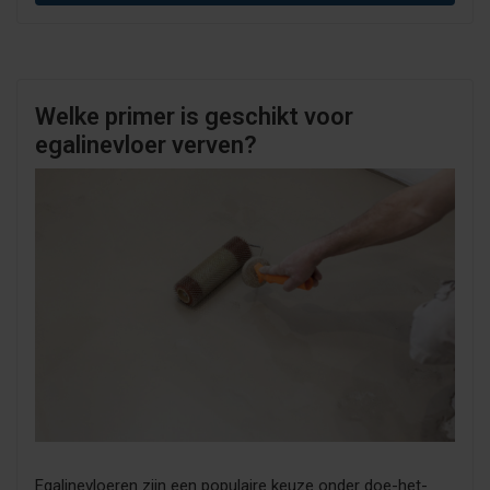
Welke primer is geschikt voor
egalinevloer verven?
Egalinevloeren zijn een populaire keuze onder doe-het-