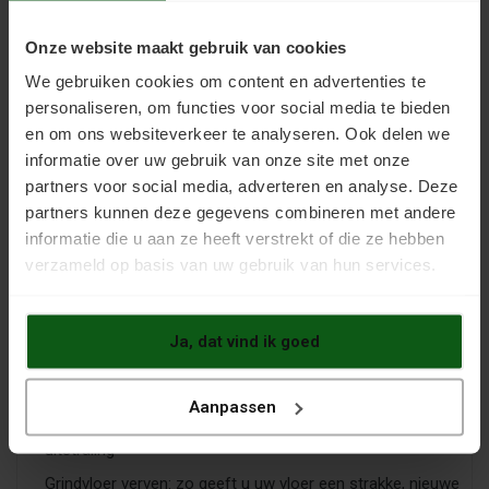
geven. Hier ziet u een pas opgeknapte betonvloer met een
verse coating. De zeven vragen en antwoorden hieronder
Onze website maakt gebruik van cookies
vertellen hoe ook u zo'n resultaat kunt bereiken.
We gebruiken cookies om content en advertenties te
personaliseren, om functies voor social media te bieden
en om ons websiteverkeer te analyseren. Ook delen we
informatie over uw gebruik van onze site met onze
ARTIKEL VERDER LEZEN »
partners voor social media, adverteren en analyse. Deze
partners kunnen deze gegevens combineren met andere
informatie die u aan ze heeft verstrekt of die ze hebben
verzameld op basis van uw gebruik van hun services.
← Oudere berichten
Recente artikelen
Ja, dat vind ik goed
Anhydrietvloer verven? Dit raad ik u aan voor een goed
resultaat
Aanpassen
Tegelvloer verven: zo geeft u uw vloer een nieuwe
uitstraling
Grindvloer verven: zo geeft u uw vloer een strakke, nieuwe