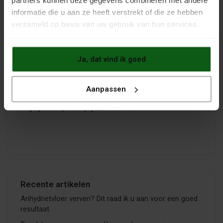
partners kunnen deze gegevens combineren met andere
In onze webshop bieden we 2-componenten
vloercoatings van beide typen aan.
informatie die u aan ze heeft verstrekt of die ze hebben
verzameld op basis van uw gebruik van hun services.
Hier vindt u onze epoxy vloercoatings
. Wij hebben
zowel primers als coatings voor de afwerking op bas
van epoxy, van Inno Coatings en Remmers.
Ja, dat vind ik goed
Hier vindt u onze polyurethaan coatings
. Merken die 
aanbieden zijn Inno Coatings en Vista.
Aanpassen
Hulp nodig bij de keuze van de producten? Bel ons
vrijblijvend op
+31 (0)6 26 839 279
.
Recente artikelen
Anhydrietvloer verven? Dit raad ik u aan voor een goed
resultaat