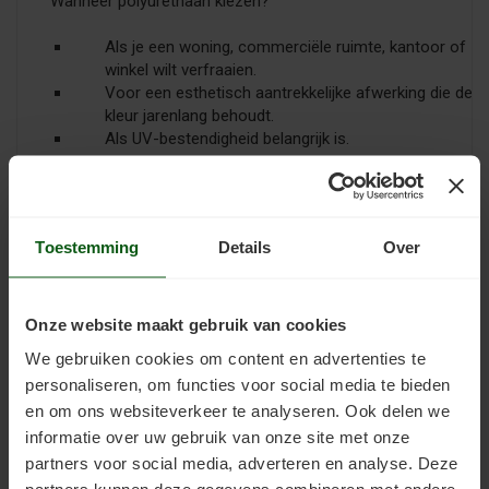
Wanneer polyurethaan kiezen?
Als je een woning, commerciële ruimte, kantoor of
winkel wilt verfraaien.
Voor een esthetisch aantrekkelijke afwerking die de
kleur jarenlang behoudt.
Als UV-bestendigheid belangrijk is.
In het kort, kies epoxy voor maximale duurzaamheid
en slijtvastheid in zware omgevingen, terwijl
polyurethaan ideaal is voor ruimtes met veel zonlicht
Toestemming
Details
Over
en waar enige flexibiliteit gewenst is.
In beide gevallen is het essentieel om de vloer goed
Onze website maakt gebruik van cookies
voor te bereiden en de coatings volgens de instructies
We gebruiken cookies om content en advertenties te
van de fabrikant aan te brengen voor het beste
personaliseren, om functies voor social media te bieden
resultaat.
en om ons websiteverkeer te analyseren. Ook delen we
informatie over uw gebruik van onze site met onze
Vloercoatings in onze webshop
partners voor social media, adverteren en analyse. Deze