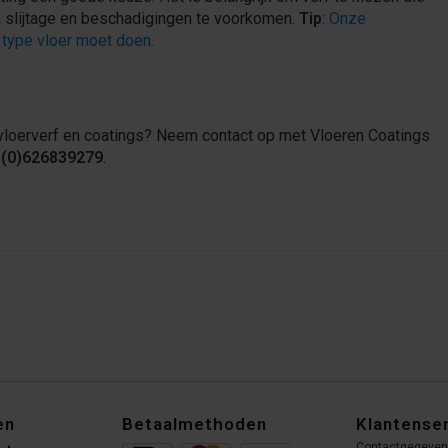
m slijtage en beschadigingen te voorkomen.
Tip
:
Onze
k type vloer moet doen.
 vloerverf en coatings? Neem contact op met Vloeren Coatings
(0)626839279
.
en
Betaalmethoden
Klantense
Contactgegeve