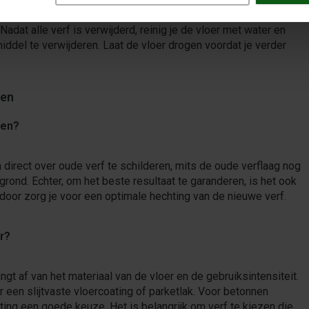
 van de vloer te verwijderen. Krab voorzichtig om te
dat alle verf is verwijderd, reinig je de vloer met water en
iddel te verwijderen. Laat de vloer drogen voordat je verder
ven
ren?
 direct over oude verf te schilderen, mits de oude verflaag nog
rond. Echter, om het beste resultaat te garanderen, is het ook
rdoor zorg je voor een optimale hechting van de nieuwe verf.
r?
angt af van het materiaal van de vloer en de gebruiksintensiteit.
een slijtvaste vloercoating of parketlak. Voor betonnen
ting een goede keuze. Het is belangrijk om verf te kiezen die