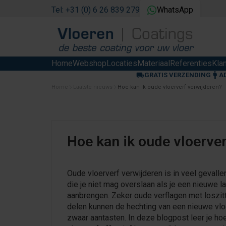
Tel: +31 (0) 6 26 839 279
WhatsApp
Home
Webshop
Locaties
Materiaal
Referenties
Kla
GRATIS VERZENDING
A
Home
Laatste nieuws
Hoe kan ik oude vloerverf verwijderen?
Hoe kan ik oude vloerve
Oude vloerverf verwijderen is in veel gevalle
die je niet mag overslaan als je een nieuwe l
aanbrengen. Zeker oude verflagen met loszi
delen kunnen de hechting van een nieuwe vlo
zwaar aantasten. In deze blogpost leer je ho