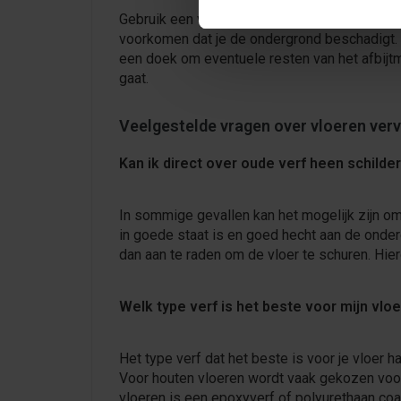
Gebruik een verfkrabber om de opgeloste verf
voorkomen dat je de ondergrond beschadigt. Na
een doek om eventuele resten van het afbijtm
gaat.
Veelgestelde vragen over vloeren ver
Kan ik direct over oude verf heen schilde
In sommige gevallen kan het mogelijk zijn om
in goede staat is en goed hecht aan de onderg
dan aan te raden om de vloer te schuren. Hie
Welk type verf is het beste voor mijn vloe
Het type verf dat het beste is voor je vloer h
Voor houten vloeren wordt vaak gekozen voor 
vloeren is een epoxyverf of polyurethaan coa