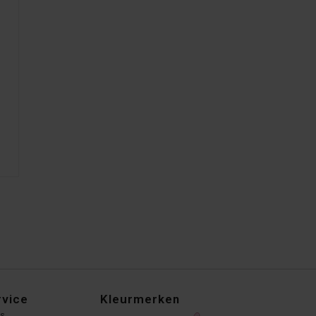
rvice
Kleurmerken
ns