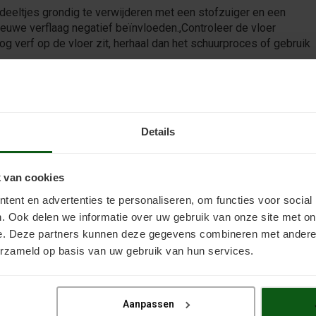
fdeeltjes grondig te verwijderen met een stofzuiger en een
ieuwe verflaag negatief beïnvloeden.,Controleer de vloer
og verf op de vloer zit, herhaal dan het schuurproces of gebruik
Details
aken hebt
 van cookies
fbijtmiddel
waardoor je
ent en advertenties te personaliseren, om functies voor social
at je
. Ook delen we informatie over uw gebruik van onze site met on
hoenen en
e. Deze partners kunnen deze gegevens combineren met andere i
n tegen de
erzameld op basis van uw gebruik van hun services.
een kwast
 het middel de aangegeven tijd inwerken; dit kan variëren
Aanpassen