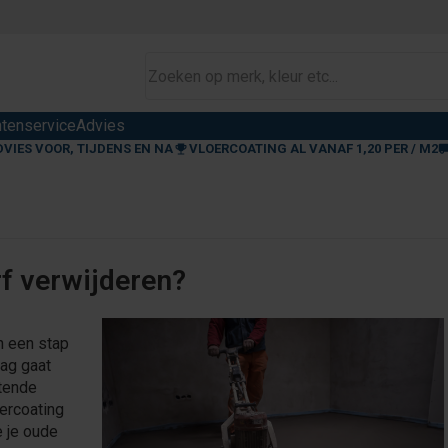
ntenservice
Advies
DVIES VOOR, TIJDENS EN NA
VLOERCOATING AL VANAF 1,20 PER / M2
rf verwijderen?
n een stap
aag gaat
ttende
ercoating
e je oude