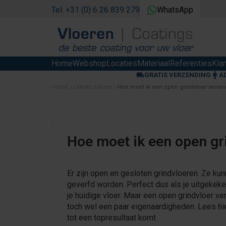
Tel: +31 (0) 6 26 839 279
WhatsApp
Home
Webshop
Locaties
Materiaal
Referenties
Kla
GRATIS VERZENDING
A
Home
Laatste nieuws
Hoe moet ik een open grindvloer verve
Hoe moet ik een open gr
Er zijn open en gesloten grindvloeren. Ze kun
geverfd worden. Perfect dus als je uitgekek
je huidige vloer. Maar een open grindvloer ve
toch wel een paar eigenaardigheden. Lees hie
tot een topresultaat komt.