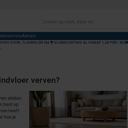
ntenservice
Advies
DVIES VOOR, TIJDENS EN NA
VLOERCOATING AL VANAF 1,20 PER / M2
n?
indvloer verven?
nen allebei
en bent op
rven heeft
r hoe je