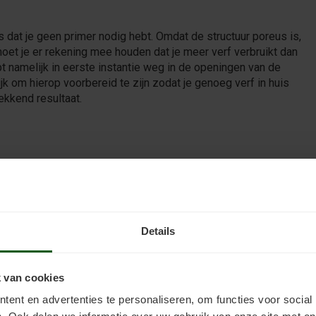
 dat je geen primer nodig hebt. Omdat de structuur poreus is,
moet je er rekening mee houden dat je meer verf verbruikt dan
pt namelijk in eerste instantie weg in de openingen van de
rijk om hierop voorbereid te zijn zodat je genoeg verf in huis
ekkend resultaat.
rf hebt gekozen, kun je beginnen met
het aanbrengen van de verf
.
uiken die geschikt is voor grove oppervlakken. Zo kun je zowel
es ertussen goed bedekken.
Details
r de vloer.
rf
loer zal
 van cookies
n voordat
 dat de
ent en advertenties te personaliseren, om functies voor social
 krijgt.