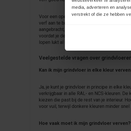
websiteverkeer te analyseren
media, adverteren en analys
verstrekt of die ze hebben v
Voor een open grindvloer raden we aan om dr
verf aan te brengen. Nadat je de laatste laag 
aangebracht, laat je de vloer tot zeven dagen
voordat je deze weer maximaal kunt belasten
lopen lukt al na een dagje.
Veelgestelde vragen over grindvloere
Kan ik mijn grindvloer in elke kleur verve
Ja, je kunt je grindvloer in principe in elke kl
verkrijgbaar in alle RAL- en NCS-kleuren. De 
kiezen die past bij de rest van je interieur. 
voor vuil, terwijl donkere kleuren minder snel 
Hoe vaak moet ik mijn grindvloer verven?