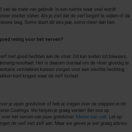
af van de mate van gebruik. In een ruimte waar veel wordt
er sneller slijten. Als je ziet dat de verf begint te slijten of de
 nieuwe laag. Soms duurt dit zes jaar, soms meer dan tien.
 goed reinig voor het verven?
verf niet goed hechten aan de vloer. Dit kan leiden tot blaasjes,
jkmatig resultaat. Het is daarom cruciaal om de vloer grondig te
ventuele vetvlekken kunnen zorgen voor een slechte hechting
ekken kunt krijgen waar de verf loslaat.
 voor je open grindvloer of heb je vragen over de stappen in dit
ren Coatings. We helpen je graag verder! Bel ons op
s over het verven van jouw grindvloer.
Mailen kan ook
. Let op:
engen de verf niet zelf aan. Maar we geven je wel graag advies