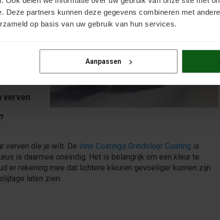
. Ook delen we informatie over uw gebruik van onze site met on
e. Deze partners kunnen deze gegevens combineren met andere i
erzameld op basis van uw gebruik van hun services.
ie lagen
hebt
 uitharden
. Erover
Aanpassen
n verven
n?
eur verven die je wilt. De
Inno Coatings Grindvloer Coating
is
keus is daarmee oneindig. Het is belangrijk om een kleur te
Houd er rekening mee dat lichtere kleuren gevoeliger kunnen zijn
slijtage laten zien.