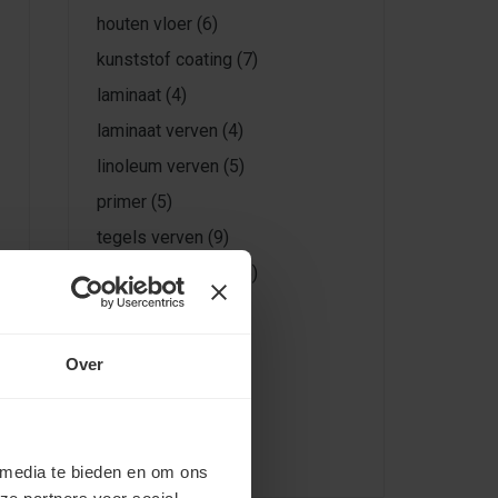
houten vloer
(6)
kunststof coating
(7)
laminaat
(4)
laminaat verven
(4)
linoleum verven
(5)
primer
(5)
tegels verven
(9)
tegelvloer verven
(5)
vloer verf
(5)
vloer verven
(43)
Over
Vloercoatings
(3)
vloeren verven
(13)
vloerverf
(37)
 media te bieden en om ons