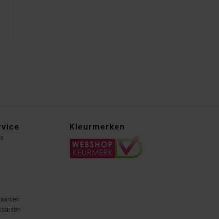
rvice
Kleurmerken
ns
waarden
waarden