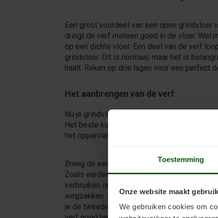
Een groot voordeel van een open grindvloer is
dringt de verf meteen goed in de vloer. Wel 
op een dichte vloer. Een deel van de verf loo
grindvloer. Dit is normaal, maar het is belang
haalt. Reken op drie lagen voor een perfect d
Het aanbrengen van de verf
Nu je grindvloer schoon is en je de juiste ve
Het beste kun je hiervoor een verfroller gebr
het oppervlak van de steentjes als de ruimt
Toestemming
Breng de eerste laag verf gelijkmatig aan ove
Zoals eerder vermeld, zal deze laag meer ve
verbruiken omdat een deel van de verf in de v
Onze website maakt gebruik
wegzakken. Laat de eerste laag 24 uur droge
je de tweede laag aanbrengt. Dit zorgt ervoor
We gebruiken cookies om cont
verf goed hecht en je een mooi egaal resultaat