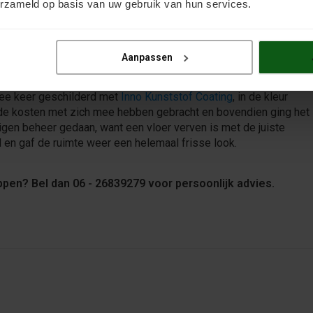
erzameld op basis van uw gebruik van hun services.
n: direct resultaat
Aanpassen
rdam. Het ging om een grote vloer: 500 vierkante meter. Deze
ee keer geschilderd met
Inno Kunststof Coating
, in de kleur
de kosten met zich mee hebben gebracht en bovendien ging het
gen beheer gedaan, want een vloer verven is met de juiste
ed en gaf de ruimte weer een helemaal frisse look.
ppen? Bel dan 06 - 26839279 voor persoonlijk advies.