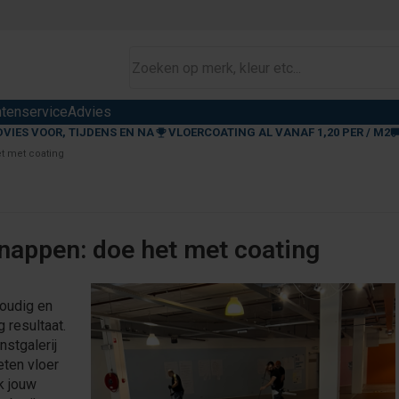
ntenservice
Advies
DVIES VOOR, TIJDENS EN NA
VLOERCOATING AL VANAF 1,20 PER / M2
t met coating
nappen: doe het met coating
oudig en
 resultaat.
nstgalerij
ten vloer
k jouw