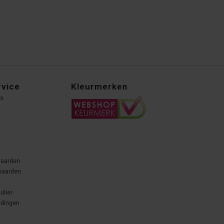
rvice
Kleurmerken
ns
waarden
waarden
ulier
edingen