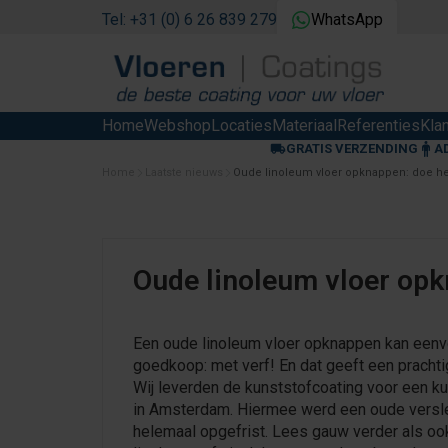
Tel: +31 (0) 6 26 839 279
WhatsApp
Home
Webshop
Locaties
Materiaal
Referenties
Kla
GRATIS VERZENDING
A
Home
Laatste nieuws
Oude linoleum vloer opknappen: doe he
Oude linoleum vloer opk
Een oude linoleum vloer opknappen kan eenv
goedkoop: met verf! En dat geeft een prachtig
Wij leverden de kunststofcoating voor een ku
in Amsterdam. Hiermee werd een oude versle
helemaal opgefrist. Lees gauw verder als oo