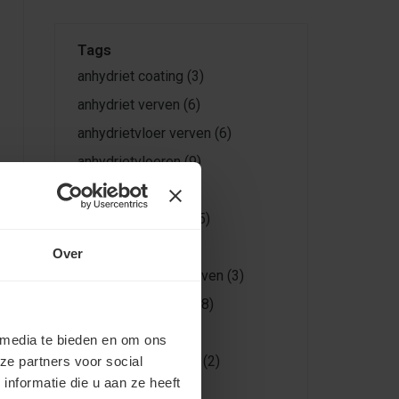
Tags
anhydriet coating
(3)
anhydriet verven
(6)
anhydrietvloer verven
(6)
anhydrietvloeren
(9)
betonlook
(6)
betonvloer verven
(5)
betonvloeren
(6)
Over
cementdekvloer verven
(3)
cementdekvloeren
(8)
egaline
(5)
 media te bieden en om ons
egalinevloer verven
(2)
ze partners voor social
nformatie die u aan ze heeft
epoxy vloerverf
(3)