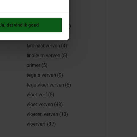
gietvloeren
(3)
houten vloer
(6)
Ja, dat vind ik goed
kunststof coating
(7)
laminaat
(4)
laminaat verven
(4)
linoleum verven
(5)
primer
(5)
tegels verven
(9)
tegelvloer verven
(5)
vloer verf
(5)
vloer verven
(43)
vloeren verven
(13)
vloerverf
(37)