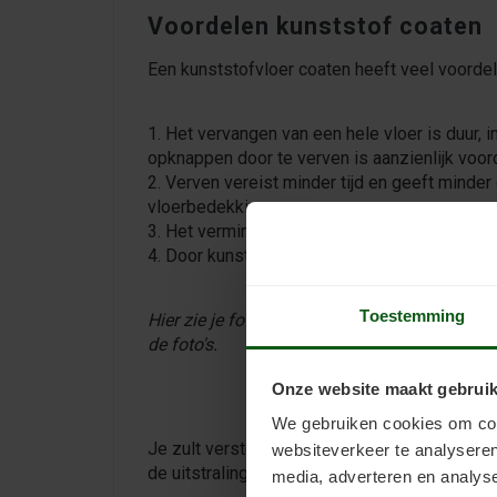
Voordelen kunststof coaten
Een kunststofvloer coaten heeft veel voorde
1. Het vervangen van een hele vloer is duur, 
opknappen door te verven is aanzienlijk voord
2. Verven vereist minder tijd en geeft minde
vloerbedekking.
3. Het verminderen van afval door niet de hele
4. Door kunststof te coaten kun je creatief z
Toestemming
Hier zie je foto's van de vloer in de kunstga
de foto's.
Onze website maakt gebruik
We gebruiken cookies om cont
Je zult versteld staan van hoe snel een geve
websiteverkeer te analyseren
de uitstraling van een ruimte kan transformer
media, adverteren en analys