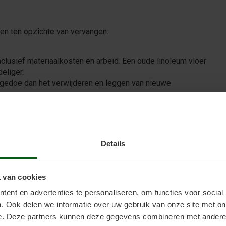
len ten opzichte van vervangen:
inclusief materiaalkosten en arbeid. Een oude linoleum vloer
eliger.
r gedoe dan het verwijderen en leggen van nieuwe
 vloer te vervangen, is beter voor het milieu.
ijn en patronen, kleuren en ontwerpen aanpassen aan je smaak.
Details
lerij die met onze producten wordt opgeknapt. Lees verder onder
 van cookies
ent en advertenties te personaliseren, om functies voor social
rfde vloer
. Ook delen we informatie over uw gebruik van onze site met on
en.
e. Deze partners kunnen deze gegevens combineren met andere i