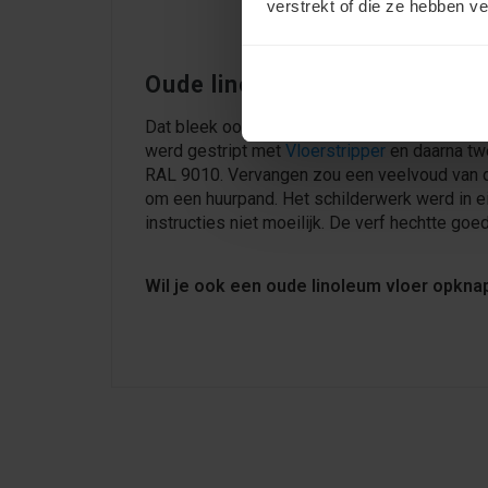
verstrekt of die ze hebben v
Oude linoleum vloer opknappe
Dat bleek ook bij deze kunstgalerij in Amste
werd gestript met
Vloerstripper
en daarna tw
RAL 9010. Vervangen zou een veelvoud van 
om een huurpand. Het schilderwerk werd in ei
instructies niet moeilijk. De verf hechtte go
Wil je ook een oude linoleum vloer opkna