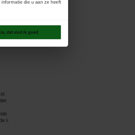
nformatie die u aan ze heeft
Ja, dat vind ik goed
st.
nder
ende
nde laag