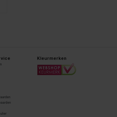
rvice
Kleurmerken
ns
waarden
waarden
ulier