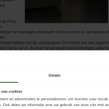
uctureerd
ste
et grondig
e
stripper om waslagen, eventuele oliën en vetten te verwijderen d
den.
minaat lichtjes met fijn schuurpapier. Dit creëert een ruw oppervl
ier niet te ver in. Je moet het laminaat niet beschadigen, alleen 
minaatverf en breng deze in dunne, gelijkmatige lagen aan. Laat 
e aanbrengt. Dit duur circa 24 uur. Kunststofcoating voor lamina
 kun je een beschermende toplaag aanbrengen, zoals een transpa
Details
schermen tegen slijtage en krassen.
 van cookies
ent en advertenties te personaliseren, om functies voor social
inaat, vanwege het kunststof toplaagje dat laminaat afsluit.
peciaal is ontworpen voor dit soort gladde, niet-poreuze
. Ook delen we informatie over uw gebruik van onze site met on