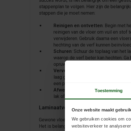
succes wordt, is het belangrijk om een gestr
stappenplan te volgen. Hier zijn de belangrijk
stappen die je moet nemen:
Reinigen en ontvetten
: Begin met h
reinigen van de vloer om vuil en stof t
verwijderen. Gebruik daarna een vloer
hechting van de verf kunnen beïnvloe
Schuren
: Schuur de toplaag van het la
waarop de verf beter kan hechten. Ga h
opruwen.
Verven
: Gebruik een hoogwaardige la
laag goed drogen voordat je een nieuw
een primer overbodig!
Afwerking
: Voor extra duurzaamheid
Toestemming
lak of sealer. Dit helpt de verf te be
Laminaatverf kopen
Onze website maakt gebruik
We gebruiken cookies om cont
Gewone vloerverf hecht meestal slecht op lam
Het is belangrijk om een verf te kiezen die s
websiteverkeer te analyseren