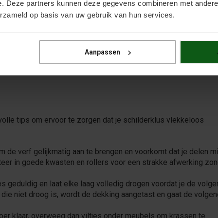
minaatverf is kras- en slijtvast en biedt een uitstekende
e. Deze partners kunnen deze gegevens combineren met andere i
erzameld op basis van uw gebruik van hun services.
 producten aan voor een duurzame en esthetische afwerking.
dit soort vloeren. Deze coating is ontworpen om een sterke,
Aanpassen
 meegaat. Voor het beste resultaat adviseren we minimaal twee
lle tips om ervoor te zorgen dat je schilderklus vlekkeloos
 om de verf gelijkmatig aan te brengen en voorkomt dat je delen mi
steer in goede kwasten en rollers voor een strakke afwerking zo
s geduldig en laat elke laag volledig drogen voordat je de volg
n die niet droog is, wordt de dekking aangetast en gaat de volge
vloer klaar, overweeg dan viltjes onder meubels om krassen te