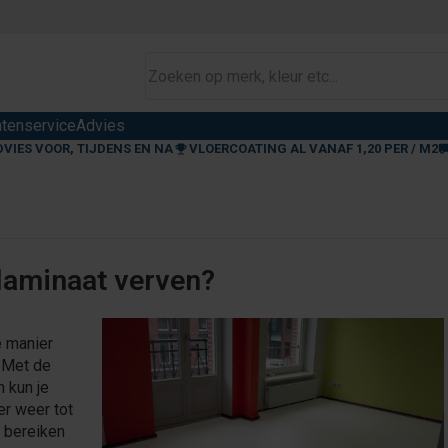
ntenservice
Advies
DVIES VOOR, TIJDENS EN NA
VLOERCOATING AL VANAF 1,20 PER / M2
laminaat verven?
e manier
. Met de
n kun je
er weer tot
 bereiken