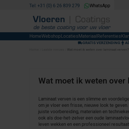
Tel: +31 (0) 6 26 839 279
WhatsApp
Home
Webshop
Locaties
Materiaal
Referenties
Kla
GRATIS VERZENDING
A
Home
Laatste nieuws
Wat moet ik weten over laminaat verven?
Wat moet ik weten over 
Laminaat verven is een slimme en voordelig
om je vloer een frisse, nieuwe look te geven
juiste voorbereiding, materialen en technieke
ook als doe-het-zelver een oude laminaatvlo
leven wekken en een professioneel resultaat