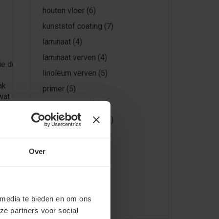
houten vloer
(6)
kunststof coating
(7)
laminaat
(4)
laminaat verven
(4)
ie de
linoleum verven
(5)
ak
primer
(5)
wat
tegels verven
(9)
elke
tegelvloer verven
(5)
at maakt
vloer verf
(5)
rante
vloer verven
(43)
Over
Vloercoatings
(3)
vloeren verven
(13)
vloerverf
(37)
 media te bieden en om ons
ze partners voor social