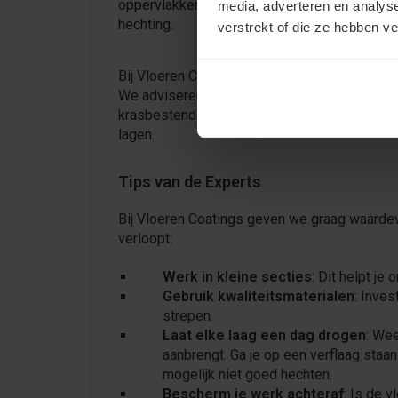
oppervlakken. Kunststofcoating of speciale la
media, adverteren en analys
hechting.
verstrekt of die ze hebben v
Bij Vloeren Coatings raden we Inno Coatings
We adviseren de
Inno Laminaat Coating
voor 
krasbestendige afwerking te bieden die lang
lagen.
Tips van de Experts
Bij Vloeren Coatings geven we graag waardevo
verloopt:
Werk in kleine secties
: Dit helpt je
Gebruik kwaliteitsmaterialen
: Inve
strepen.
Laat elke laag een dag drogen
: Wee
aanbrengt. Ga je op een verflaag staa
mogelijk niet goed hechten.
Bescherm je werk achteraf
: Is de 