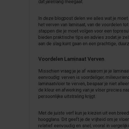
dat jarenlang meegaat.
In deze blogpost delen we alles wat je moet
het verven van laminaat, van de voordelen tot
stappen die je moet volgen voor een topresu
bieden praktische tips en advies zodat je ze
aan de slag kunt gaan en een prachtige, duur
Voordelen Laminaat Verven
Misschien vraag je je af waarom je je laminaa
eenvoudig: verven is voordeliger, milieuvrie
laminaatvloer te verven, bespaar je niet alle
de kleur en afwerking van je vloer precies n
persoonlijke uitstraling krijgt.
Met de juiste verf kun je kiezen uit een bree
hoogglans. Dit geeft je de vrijheid om je vloe
relatief eenvoudig en snel, vooral in vergelij