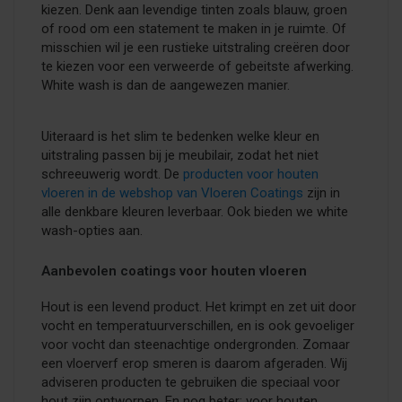
kiezen. Denk aan levendige tinten zoals blauw, groen
of rood om een statement te maken in je ruimte. Of
misschien wil je een rustieke uitstraling creëren door
te kiezen voor een verweerde of gebeitste afwerking.
White wash is dan de aangewezen manier.
Uiteraard is het slim te bedenken welke kleur en
uitstraling passen bij je meubilair, zodat het niet
schreeuwerig wordt. De
producten voor houten
vloeren in de webshop van Vloeren Coatings
zijn in
alle denkbare kleuren leverbaar. Ook bieden we white
wash-opties aan.
Aanbevolen coatings voor houten vloeren
Hout is een levend product. Het krimpt en zet uit door
vocht en temperatuurverschillen, en is ook gevoeliger
voor vocht dan steenachtige ondergronden. Zomaar
een vloerverf erop smeren is daarom afgeraden. Wij
adviseren producten te gebruiken die speciaal voor
hout zijn ontworpen. En nog beter: voor houten