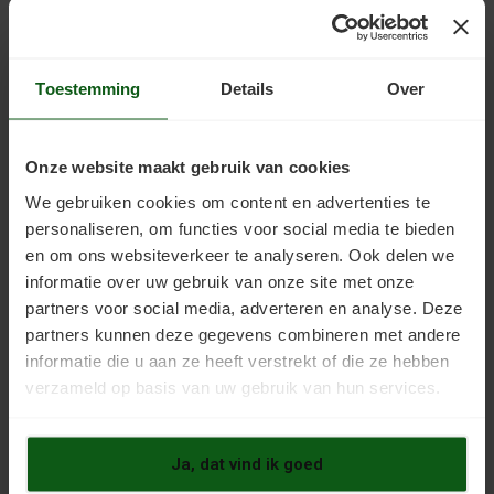
zodat elke doe-het-zelver uit de voeten kan.
Voor onze producten die we aanraden voor houten
vloeren schilderen,
kijk je hier onze webshop
Toestemming
Details
Over
Deze werkwijzer
vertelt in eenvoudige stappen hoe je
een topresultaat bereikt.
Wil je je parket prachtig mat coaten?
Lees hier hoe da
Onze website maakt gebruik van cookies
kan
.
Lees hoe een bekend theater
zijn houten bühne
in
We gebruiken cookies om content en advertenties te
topconditie houdt.
personaliseren, om functies voor social media te bieden
We vertellen je ook graag over
white wash verven
.
en om ons websiteverkeer te analyseren. Ook delen we
Liever
grey wash
? Ook daarin adviseren we.
informatie over uw gebruik van onze site met onze
Vloeren Coatings staat je bij
partners voor social media, adverteren en analyse. Deze
partners kunnen deze gegevens combineren met andere
Nog vragen over het verven van hout met vloerverf?
informatie die u aan ze heeft verstrekt of die ze hebben
Bel dan Vloeren Coatings op
+31 (0)6 26 839 279
.
verzameld op basis van uw gebruik van hun services.
Een mail sturen kan ook.
Gebruik hiervoor ons
contactformulier
.
Ja, dat vind ik goed