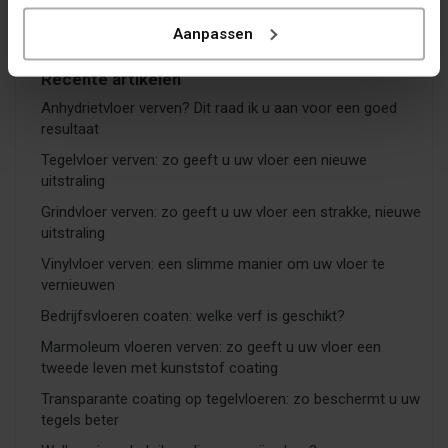
Aanpassen
Recente artikelen
Anhydrietvloer verven? Dit raad ik u aan voor een goed
resultaat
Tegelvloer verven: zo geeft u uw vloer een nieuwe
uitstraling
Grindvloer verven: zo geeft u uw vloer een strakke, nieuwe
uitstraling
Vinylvloer verven: een slimme manier om uw vloer te
vernieuwen
Bedrijfsvloeren coaten: welke verf is geschikt?
Marmoleum vloeren verven: zo geeft u uw vloer een
tweede leven met kunststof coating
Transparante coating op tegelvloeren: zo beschermt u uw
tegels beter