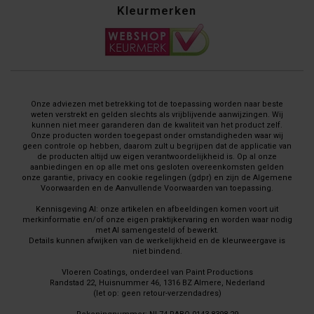
Kleurmerken
Onze adviezen met betrekking tot de toepassing worden naar beste
weten verstrekt en gelden slechts als vrijblijvende aanwijzingen. Wij
kunnen niet meer garanderen dan de kwaliteit van het product zelf.
Onze producten worden toegepast onder omstandigheden waar wij
geen controle op hebben, daarom zult u begrijpen dat de applicatie van
de producten altijd uw eigen verantwoordelijkheid is. Op al onze
aanbiedingen en op alle met ons gesloten overeenkomsten gelden
onze garantie, privacy en cookie regelingen (gdpr) en zijn de Algemene
Voorwaarden en de Aanvullende Voorwaarden van toepassing.
Kennisgeving AI: onze artikelen en afbeeldingen komen voort uit
merkinformatie en/of onze eigen praktijkervaring en worden waar nodig
met AI samengesteld of bewerkt.
Details kunnen afwijken van de werkelijkheid en de kleurweergave is
niet bindend.
Vloeren Coatings, onderdeel van Paint Productions
Randstad 22, Huisnummer 46, 1316 BZ Almere, Nederland
(let op: geen retour-verzendadres)