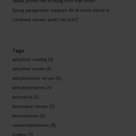
Welke primer heb ik nodig voor mijn vloer?
Epoxy garagevloer: waarom dit de beste keuze is
Laminaat verven: werkt het echt?
Tags
anhydriet coating
(3)
anhydriet verven
(6)
anhydrietvloer verven
(6)
anhydrietvloeren
(9)
betonlook
(6)
betonvloer verven
(5)
betonvloeren
(6)
cementdekvloeren
(8)
egaline
(5)