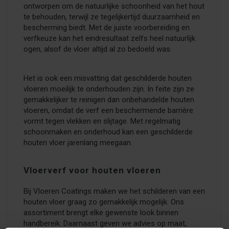
ontworpen om de natuurlijke schoonheid van het hout
te behouden, terwijl ze tegelijkertijd duurzaamheid en
bescherming biedt. Met de juiste voorbereiding en
verfkeuze kan het eindresultaat zelfs heel natuurlijk
ogen, alsof de vloer altijd al zo bedoeld was.
Het is ook een misvatting dat geschilderde houten
vloeren moeilijk te onderhouden zijn. In feite zijn ze
gemakkelijker te reinigen dan onbehandelde houten
vloeren, omdat de verf een beschermende barrière
vormt tegen vlekken en slijtage. Met regelmatig
schoonmaken en onderhoud kan een geschilderde
houten vloer jarenlang meegaan.
Vloerverf voor houten vloeren
Bij Vloeren Coatings maken we het schilderen van een
houten vloer graag zo gemakkelijk mogelijk. Ons
assortiment brengt elke gewenste look binnen
handbereik. Daarnaast geven we advies op maat,