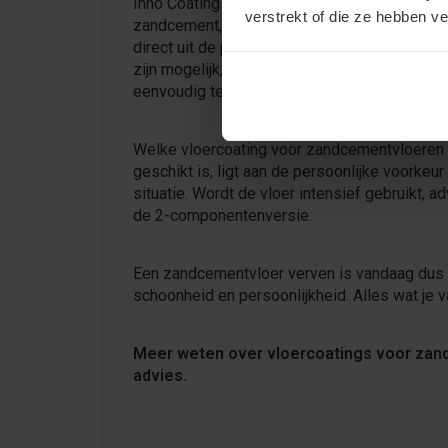
Inno Coatings heeft 2-componentencoatings
verstrekt of die ze hebben v
zandcement, maar ook 'gewone' 1-component
direct uit de pot kan worden aangebracht. All
zijn mogelijk, maar ook een transparante beto
eenvoudig te realiseren.
Welke vloercoating voor zandcementvloeren
geschikt is, ligt aan de persoonlijke voorkeur
situatie. Wordt de vloer intensief gebruikt, a
de 2-componentenversie.
Een zandcementvloer verven is vandaag dus h
schoonheid en persoonlijkheid. Alles wat je 
Meer weten over vloercoatings voor zand
advies.