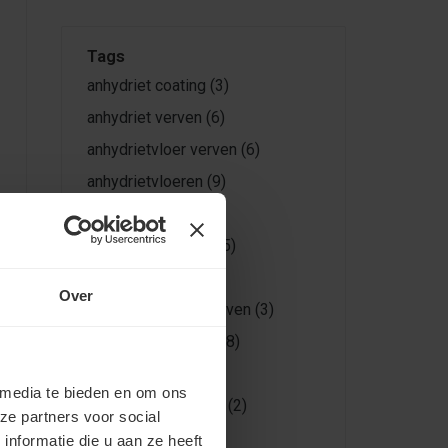
Tags
anhydriet coating
(3)
anhydriet verven
(6)
anhydrietvloer verven
(6)
anhydrietvloeren
(9)
betonlook
(6)
betonvloer verven
(5)
betonvloeren
(6)
Over
cementdekvloer verven
(3)
cementdekvloeren
(8)
egaline
(5)
 media te bieden en om ons
egalinevloer verven
(2)
ze partners voor social
epoxy vloerverf
(3)
nformatie die u aan ze heeft