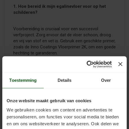
1. Hoe bereid ik mijn egalinevloer voor op het
schilderen?
Voorbereiding is cruciaal voor een succesvol
verfproject. Zorg ervoor dat de vloer schoon, droog
en vrij van stof en vet is. Gebruik een geschikte primer,
zoals de Inno Coatings Vloerprimer 2K, om een goede
hechting te garanderen.
2. Hoeveel lagen verf moet ik aanbrengen?
Toestemming
Details
Over
Dit hangt af van het gekozen verfsysteem en de
gewenste dekking. Over het algemeen zijn een laag
primer en twee lagen topcoat voldoende. Een
Onze website maakt gebruik van cookies
transparante toplaag biedt extra weerstand tegen
We gebruiken cookies om content en advertenties te
slijtage.
personaliseren, om functies voor social media te bieden
en om ons websiteverkeer te analyseren. Ook delen we
3. Hoe lang moet ik wachten tussen het