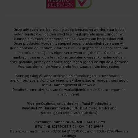
Onze adviezen met betrekking tot de toepassing worden naar beste
weten verstrekt en gelden slechts als vrijblijvende aanwijzingen. Wij
kunnen niet meer garanderen dan de kwaliteit van het product zelf.
Onze producten worden toegepast onder omstandigheden waar wij
geen controle op hebben, daarom zult u begrijpen dat de applicatie van
de producten altijd uw eigen verantwoordelijkheid is. Op al onze
aanbiedingen en op alle met ons gesloten overeenkomsten gelden
onze garantie, privacy en cookie regelingen (gdpr) en zijn de Algemene
Voorwaarden en de Aanvullende Voorwaarden van toepassing.
Kennisgeving AI: onze artikelen en afbeeldingen komen voort uit
merkinformatie en/of onze eigen praktijkervaring en worden waar nodig
met AI samengesteld of bewerkt.
Details kunnen afwijken van de werkelijkheid en de kleurweergave is
niet bindend.
Vloeren Coatings, onderdeel van Paint Productions
Randstad 22, Huisnummer 46, 1316 BZ Almere, Nederland
(let op: geen retour-verzendadres)
Rekeningnummer: NL74 RABO 0143 8398 29
BTW # NL 821759255 B 01 - Kvk # 30189843
Bereikbaar ma t/m za van 08:00 tot 21:00 © Copyright 2008 - 2026 Vloeren
Coatings